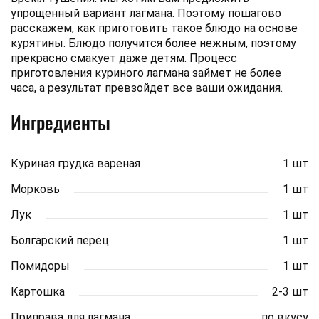
упрощенный вариант лагмана. Поэтому пошагово
расскажем, как приготовить такое блюдо на основе
курятины. Блюдо получится более нежным, поэтому
прекрасно смакует даже детям. Процесс
приготовления куриного лагмана займет не более
часа, а результат превзойдет все ваши ожидания.
Ингредиенты
Куриная грудка вареная
1 шт
Морковь
1 шт
Лук
1 шт
Болгарский перец
1 шт
Помидоры
1 шт
Картошка
2-3 шт
Приправа для лагмана
по вкусу