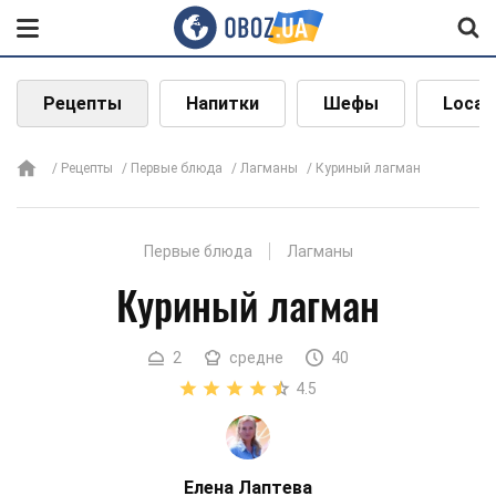
Рецепты
Напитки
Шефы
Local
Рецепты
Первые блюда
Лагманы
Куриный лагман
Первые блюда
Лагманы
Куриный лагман
2
средне
40
4.5
Елена Лаптева