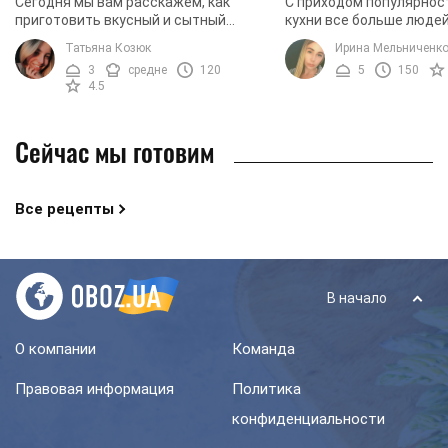
Сегодня мы вам расскажем, как
С приходом популярнос
приготовить вкусный и сытный
кухни все больше люде
лагман. В его состав входит большое
готовить, казалось бы,
Татьяна Козюк
Ирина Мельниченк
количество ингредиентов, поэтому
для нас блюдо – лагман
3
средне
120
5
150
блюдо имеет богатый ...
блюдо, которое ...
4.5
Сейчас мы готовим
Все рецепты
В начало
О компании
Команда
Правовая информация
Политика
конфиденциальности