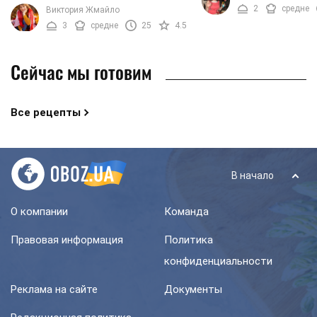
будет состоять из двух частей:
2
средне
Виктория Жмайло
приготовить сытный ...
молочной основы и картофельных
3
средне
25
4.5
шариков. Приготовить ...
Сейчас мы готовим
Все рецепты
В начало
О компании
Команда
Правовая информация
Политика
конфиденциальности
Реклама на сайте
Документы