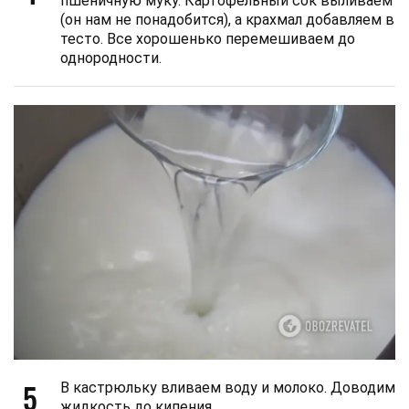
пшеничную муку. Картофельный сок выливаем
(он нам не понадобится), а крахмал добавляем в
тесто. Все хорошенько перемешиваем до
однородности.
5
В кастрюльку вливаем воду и молоко. Доводим
жидкость до кипения.