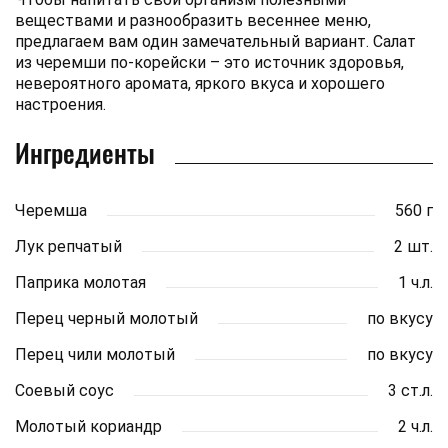
веществами и разнообразить весеннее меню,
предлагаем вам один замечательный вариант. Салат
из черемши по-корейски – это источник здоровья,
невероятного аромата, яркого вкуса и хорошего
настроения.
Ингредиенты
Черемша
560 г
Лук репчатый
2 шт.
Паприка молотая
1 ч.л.
Перец черный молотый
по вкусу
Перец чили молотый
по вкусу
Соевый соус
3 ст.л.
Молотый кориандр
2 ч.л.