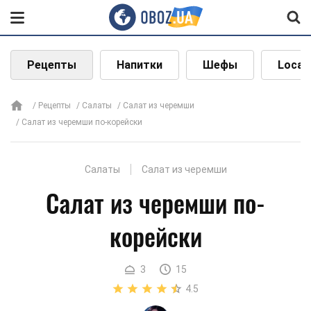
Рецепты
Напитки
Шефы
Local
Рецепты
Салаты
Салат из черемши
Салат из черемши по-корейски
Салаты
Салат из черемши
Салат из черемши по-
корейски
3
15
4.5