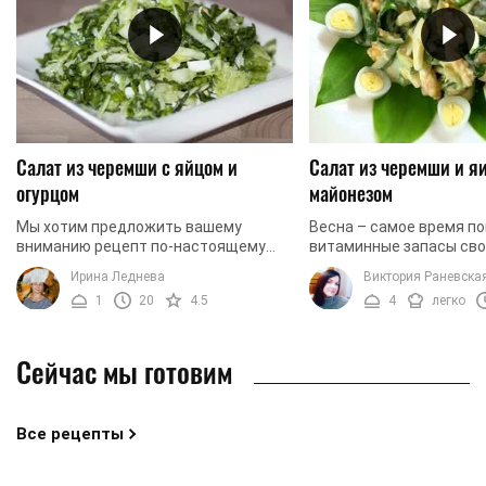
Салат из черемши с яйцом и
Салат из черемши и яи
огурцом
майонезом
Мы хотим предложить вашему
Весна – самое время п
вниманию рецепт по-настоящему
витаминные запасы сво
весеннего легкого салатика. Речь
организма. Одним из лу
Ирина Леднева
Виктория Раневска
идет о салате из черемши. Вам также
способов для этого явл
1
20
4.5
4
легко
понадобится свежий ...
употребление значител
количества ...
Сейчас мы готовим
Все рецепты