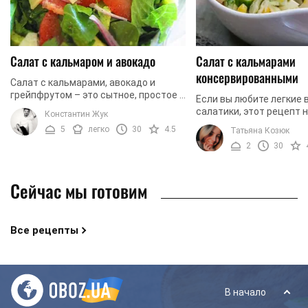
Салат с кальмаром и авокадо
Салат с кальмарами
консервированными
Салат с кальмарами, авокадо и
грейпфрутом – это сытное, простое и
Если вы любите легкие 
быстрое в приготовлении блюдо,
салатики, этот рецепт 
Константин Жук
которое, благодаря количеству белка
заинтересует. Мы пред
5
легко
30
4.5
Татьяна Козюк
в составе ...
приготовить салат с
2
30
консервированными каль
Сейчас мы готовим
Все рецепты
В начало