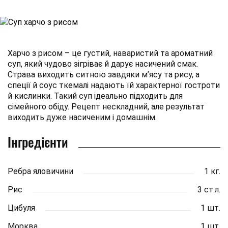
Харчо з рисом – це густий, наваристий та ароматний
суп, який чудово зігріває й дарує насичений смак.
Страва виходить ситною завдяки м’ясу та рису, а
спеції й соус ткемалі надають їй характерної гостроти
й кислинки. Такий суп ідеально підходить для
сімейного обіду. Рецепт нескладний, але результат
виходить дуже насиченим і домашнім.
Інгредієнти
Ребра яловичини
1 кг.
Рис
3 ст.л.
Цибуля
1 шт.
Морква
1 шт.