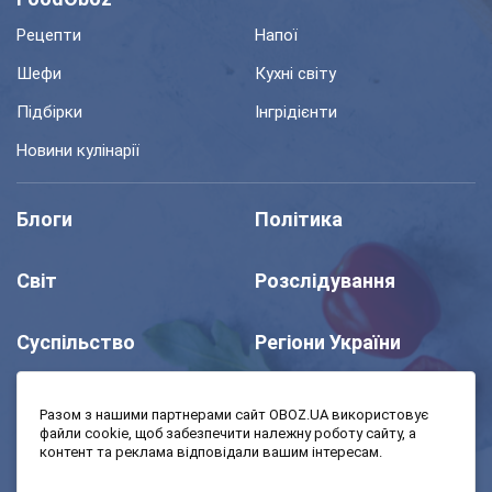
Рецепти
Напої
Шефи
Кухні світу
Підбірки
Інгрідієнти
Новини кулінарії
Блоги
Політика
Світ
Розслідування
Суспільство
Регіони України
Шоу
Спорт
Разом з нашими партнерами сайт OBOZ.UA використовує
файли cookie, щоб забезпечити належну роботу сайту, а
контент та реклама відповідали вашим інтересам.
Моя школа
Авто