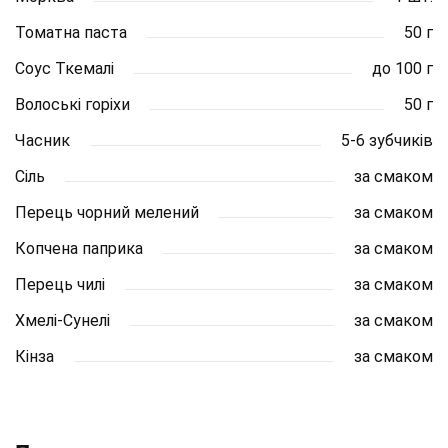
Томатна паста
50 г
Соус Ткемалі
до 100 г
Волоські горіхи
50 г
Часник
5-6 зубчиків
Сіль
за смаком
Перець чорний мелений
за смаком
Копчена паприка
за смаком
Перець чилі
за смаком
Хмелі-Сунелі
за смаком
Кінза
за смаком