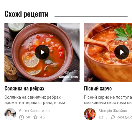
Схожі рецепти
Солянка на ребрах
Пісний харчо
Солянка на свинячих ребрах –
Пісний харчо не поступ
ароматна перша страва, в якій
смаковими якостями св
поєднується багато пряних та
попереднику, приготован
Євген Клопотенко
Вікторія Жмайло
пікантних смаків. Саме таке м'ясо
Чи так це, дивіться у н
50
4.5
5
середнь
ідеально підходить для ...
адаптованому для пісного