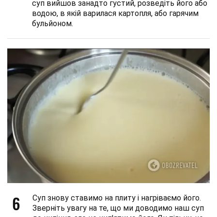
суп вийшов занадто густий, розведіть його або
водою, в якій варилася картопля, або гарячим
бульйоном.
6
Суп знову ставимо на плиту і нагріваємо його.
Зверніть увагу на те, що ми доводимо наш суп