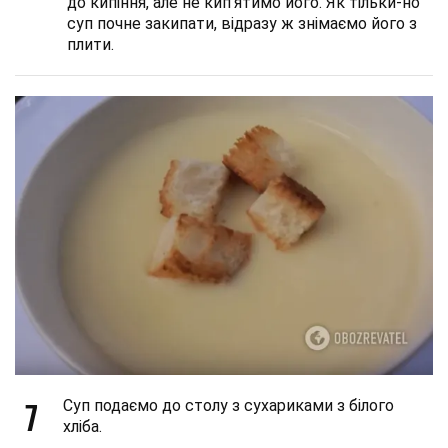
до кипіння, але не кип'ятимо його. Як тільки-но
суп почне закипати, відразу ж знімаємо його з
плити.
7
Суп подаємо до столу з сухариками з білого
хліба.