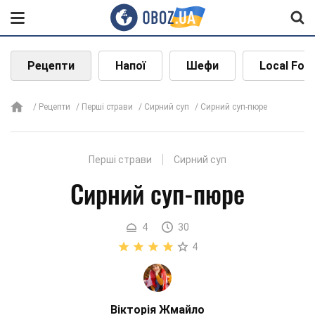
Рецепти
Напої
Шефи
Local Foo
Рецепти
Перші страви
Сирний суп
Сирний суп-пюре
Перші страви
Сирний суп
Сирний суп-пюре
4
30
4
Вікторія Жмайло