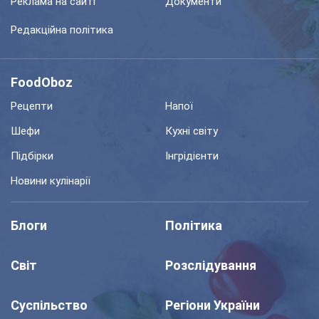
Реклама на сайті
Документи
Редакційна політика
FoodOboz
Рецепти
Напої
Шефи
Кухні світу
Підбірки
Інгрідієнти
Новини кулінарії
Блоги
Політика
Світ
Розслідування
Суспільство
Регіони України