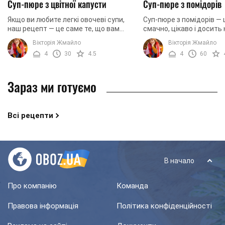
Суп-пюре з цвітної капусти
Суп-пюре з помідорів
Якщо ви любите легкі овочеві супи,
Суп-пюре з помідорів —
наш рецепт — це саме те, що вам
смачно, цікаво і досить
потрібно. Сьогодні ми будемо
страва прийшла до нас з
Вікторія Жмайло
Вікторія Жмайло
готувати суп-пюре з цвітної капусти.
кухні й настільки сподо
4
30
4.5
4
60
Однак, коли ви ...
місцевим ...
Зараз ми готуємо
Всі рецепти
В начало
Про компанію
Команда
Правова інформація
Політика конфіденційності