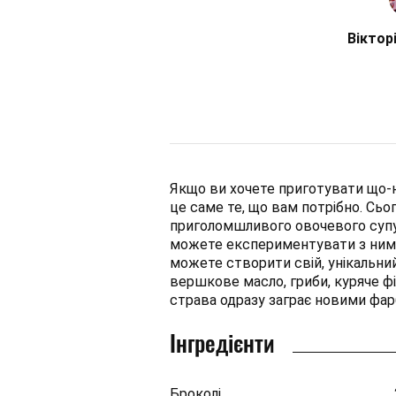
Віктор
Якщо ви хочете приготувати що-н
це саме те, що вам потрібно. Сьо
приголомшливого овочевого супу-
можете експериментувати з ним. 
можете створити свій, унікальни
вершкове масло, гриби, куряче фі
страва одразу заграє новими фар
Інгредієнти
Броколі