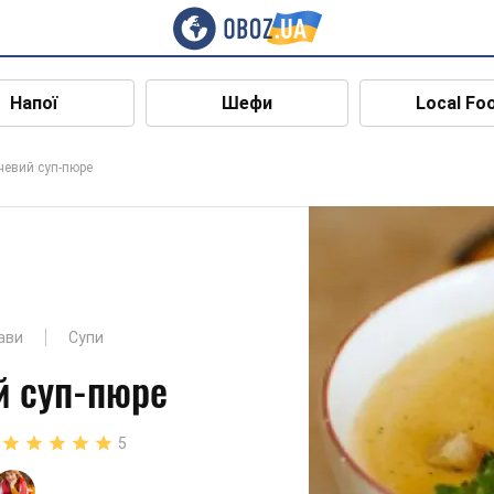
Напої
Шефи
Local Fo
евий суп-пюре
ави
Супи
й суп-пюре
5