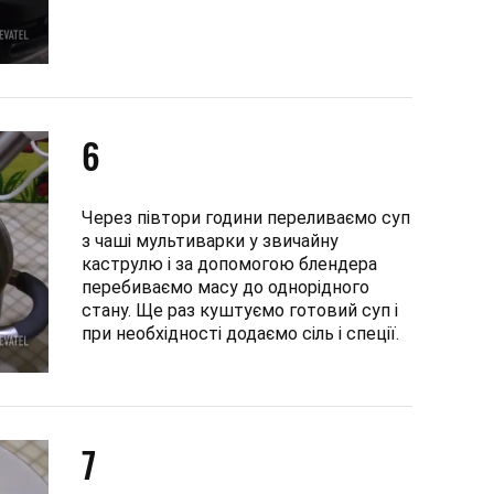
6
Через півтори години переливаємо суп
з чаші мультиварки у звичайну
каструлю і за допомогою блендера
перебиваємо масу до однорідного
стану. Ще раз куштуємо готовий суп і
при необхідності додаємо сіль і спеції.
7