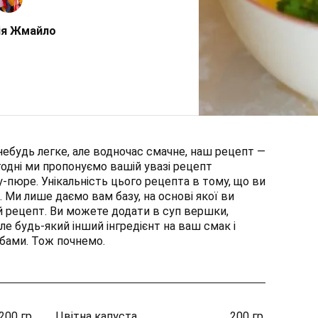
ія Жмайло
ебудь легке, але водночас смачне, наш рецепт —
годні ми пропонуємо вашій увазі рецепт
пюре. Унікальність цього рецепта в тому, що ви
Ми лише даємо вам базу, на основі якої ви
й рецепт. Ви можете додати в суп вершки,
ле будь-який інший інгредієнт на ваш смак і
бами. Тож почнемо.
200 гр.
Цвітна капуста
200 гр.