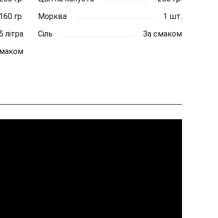
160 гр.
Морква
1 шт.
5 літра
Сіль
За смаком
смаком