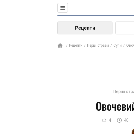
Рецепти
Рецепти
Перші страви
Супи
Овоч
Перші стр
Овочеви
4
40