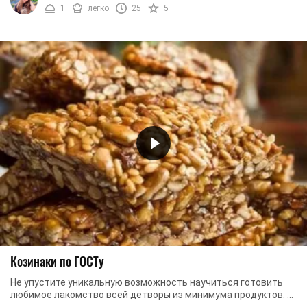
1
легко
25
5
Козинаки по ГОСТу
Не упустите уникальную возможность научиться готовить
любимое лакомство всей детворы из минимума продуктов. У
этого чудесного десерта множество ...