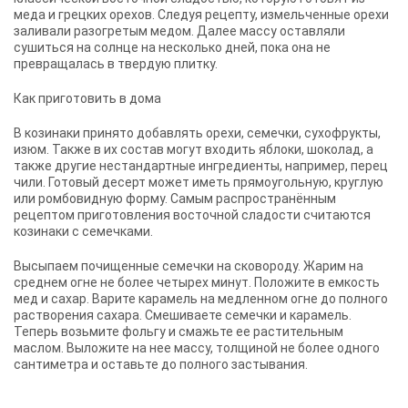
меда и грецких орехов. Следуя рецепту, измельченные орехи
заливали разогретым медом. Далее массу оставляли
сушиться на солнце на несколько дней, пока она не
превращалась в твердую плитку.
Как приготовить в дома
В козинаки принято добавлять орехи, семечки, сухофрукты,
изюм. Также в их состав могут входить яблоки, шоколад, а
также другие нестандартные ингредиенты, например, перец
чили. Готовый десерт может иметь прямоугольную, круглую
или ромбовидную форму. Самым распространённым
рецептом приготовления восточной сладости считаются
козинаки с семечками.
Высыпаем почищенные семечки на сковороду. Жарим на
среднем огне не более четырех минут. Положите в емкость
мед и сахар. Варите карамель на медленном огне до полного
растворения сахара. Смешиваете семечки и карамель.
Теперь возьмите фольгу и смажьте ее растительным
маслом. Выложите на нее массу, толщиной не более одного
сантиметра и оставьте до полного застывания.