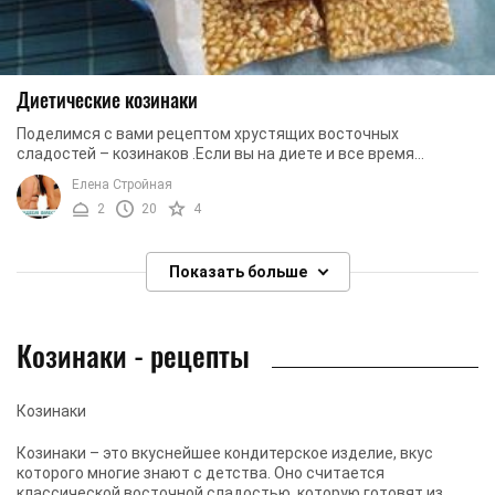
Диетические козинаки
Поделимся с вами рецептом хрустящих восточных
сладостей – козинаков .Если вы на диете и все время
мечтаете о сладеньком, тогда наш рецепт диетических ...
Елена Стройная
2
20
4
Показать больше
Козинаки - рецепты
Козинаки
Козинаки – это вкуснейшее кондитерское изделие, вкус
которого многие знают с детства. Оно считается
классической восточной сладостью, которую готовят из