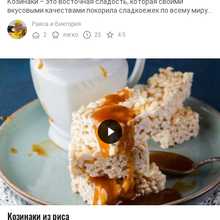
Козинаки – это восточная сладость, которая своими
вкусовыми качествами покорила сладкоежек по всему миру.
По классической рецептуре они готовятся из ...
Раиса и Виктория
2
легко
25
4.5
Козинаки из риса