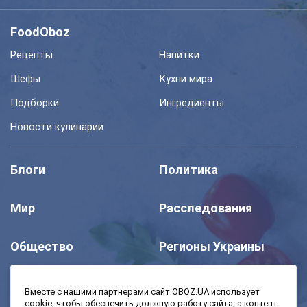
FoodOboz
Рецепты
Напитки
Шефы
Кухни мира
Подборки
Ингредиенты
Новости кулинарии
Блоги
Политика
Мир
Расследования
Общество
Регионы Украины
Шоу
Спорт
Вместе с нашими партнерами сайт OBOZ.UA использует
cookie, чтобы обеспечить должную работу сайта, а контент