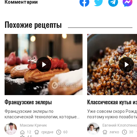
Комментарии
Похожие рецепты
Французские эклеры
Классическая кутья 
Французские эклеры по
Уже совсем скоро Рожд
классической технологии, которые
поэтому нужно позаботи
легко можно приготовить дома.
будет ваша праздничная
Максим Кречик
Евгений Клопотенк
Сегодня мы готовим эклеры с
традиционный рецепт 
12
средне
60
легко
30
заварным кремом. Чтобы придать
настоящая пшеница, а та