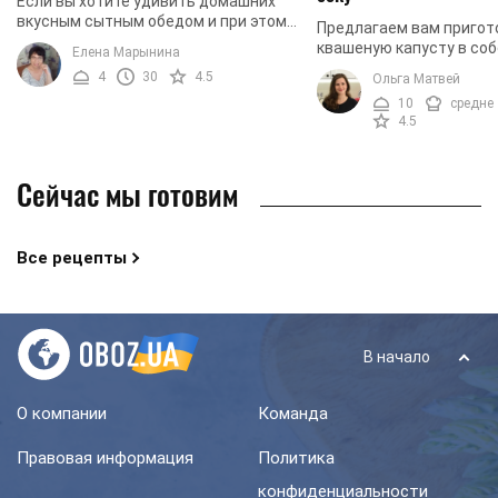
Если вы хотите удивить домашних
вкусным сытным обедом и при этом
Предлагаем вам пригот
не хотите долго возиться у плиты или
квашеную капусту в со
Елена Марынина
духовки, приготовьте вареники по
соку. Готовить квашену
4
30
4.5
Ольга Матвей
нашему ...
просто, и это один из с
10
средне
и дешевых рецептов, ...
4.5
Сейчас мы готовим
Все рецепты
В начало
О компании
Команда
Правовая информация
Политика
конфиденциальности