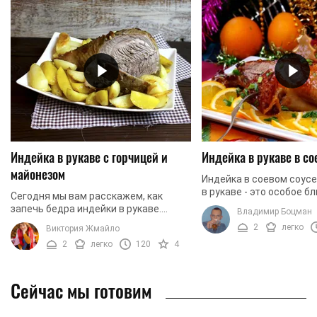
Индейка в рукаве с горчицей и
Индейка в рукаве в со
майонезом
Индейка в соевом соусе
в рукаве - это особое б
Сегодня мы вам расскажем, как
сочетает в себе пикант
запечь бедра индейки в рукаве.
Владимир Боцман
остроту, а также нежно
Блюдо не сложное в приготовлении.
2
легко
Виктория Жмайло
мягкость ...
Однако, для того, чтобы мясо
2
легко
120
4
получилось нежным, сочным ...
Сейчас мы готовим