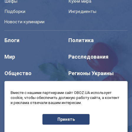
Шефы
Кухни мира
Подборки
Ингредиенты
Новости кулинарии
Блоги
Политика
Мир
Расследования
Общество
Регионы Украины
Шоу
Спорт
Вместе с нашими партнерами сайт OBOZ.UA использует
cookie, чтобы обеспечить должную работу сайта, а контент
и реклама отвечали вашим интересам.
Моя школа
Авто
Принять
MedOboz
Экономика