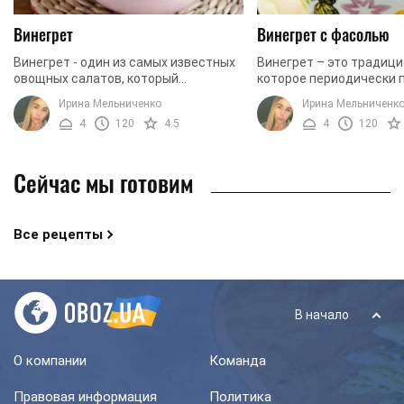
Винегрет
Винегрет с фасолью
Винегрет - один из самых известных
Винегрет – это традиц
овощных салатов, который
которое периодически 
чрезвычайно популярен в холодное
столе чуть ли не у кажд
Ирина Мельниченко
Ирина Мельниченк
время года. Когда ассортимент
Салат готовят из варен
4
120
4.5
4
120
овощей не особо большой, ...
соленых ...
Сейчас мы готовим
Все рецепты
В начало
О компании
Команда
Правовая информация
Политика