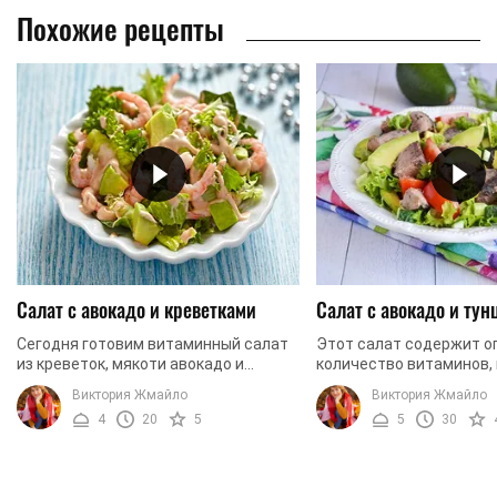
Похожие рецепты
Салат с авокадо и креветками
Салат с авокадо и тун
Сегодня готовим витаминный салат
Этот салат содержит о
из креветок, мякоти авокадо и
количество витаминов,
помидоров черри. Для заправки
других полезных вещес
Виктория Жмайло
Виктория Жмайло
будем использовать оливковое
рекомендуется готовит
4
20
5
5
30
масло и лимонный сок. Салат ...
тем, кто хочет сохранить 