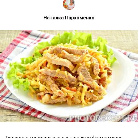
Наталка Пархоменко
Тушкована свинина з капустою – це фантастично