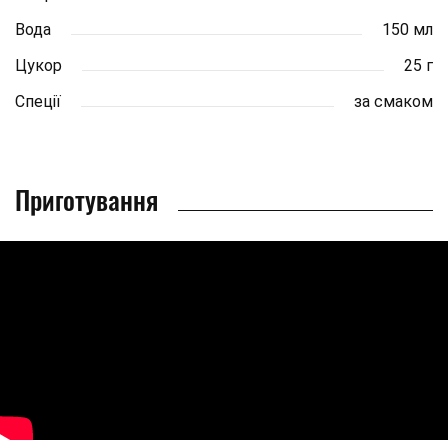
Вода
150 мл
Цукор
25 г
Спеції
за смаком
Приготування