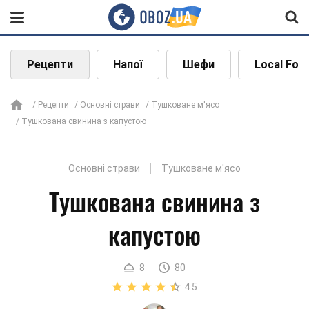
Рецепти
Напої
Шефи
Local Foo
Рецепти
Основні страви
Тушковане м'ясо
Тушкована свинина з капустою
Основні страви
Тушковане м'ясо
Тушкована свинина з
капустою
8
80
4.5