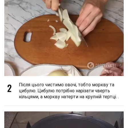
2
Після цього чистимо овочі, тобто моркву та
цибулю. Цибулю потрібно нарізати чверть
кільцями, а моркву натерти на крупній тертці. .