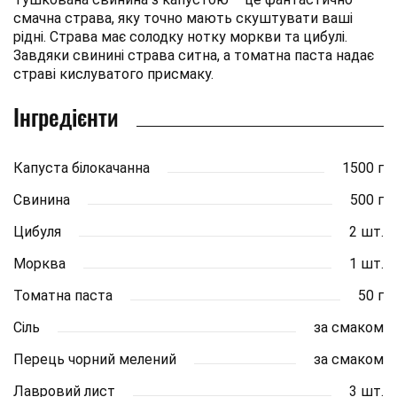
смачна страва, яку точно мають скуштувати ваші
рідні. Страва має солодку нотку моркви та цибулі.
Завдяки свинині страва ситна, а томатна паста надає
страві кислуватого присмаку.
Інгредієнти
Капуста білокачанна
1500 г
Свинина
500 г
Цибуля
2 шт.
Морква
1 шт.
Томатна паста
50 г
Сіль
за смаком
Перець чорний мелений
за смаком
Лавровий лист
3 шт.