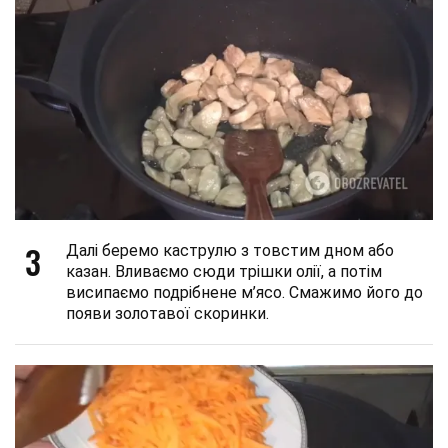
3
Далі беремо каструлю з товстим дном або
казан. Вливаємо сюди трішки олії, а потім
висипаємо подрібнене м’ясо. Смажимо його до
появи золотавої скоринки.