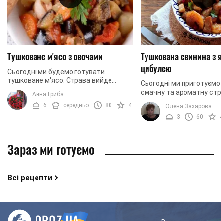
Тушковане м'ясо з овочами
Тушкована свинина з 
цибулею
Сьогодні ми будемо готувати
тушковане м'ясо. Страва вийде
Сьогодні ми приготуєм
надзвичайно ніжною. Також до м'яса
смачну та ароматну стр
Анна Гриба
додамо овочі: солодкий перець,
свинини та яблук. Страв
6
середньо
80
4
Олена Захарова
баклажани, цибулю, ...
приготуванні, містить н
3
60
інгредієнтів, але ...
Зараз ми готуємо
Всі рецепти