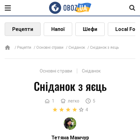
Рецепти
Напої
Шефи
Local Foo
Рецепти
Основні страви
Сніданок
Сніданок з яєць
Основні страви
Сніданок
Сніданок з яєць
1
легко
5
4
Тетяна Мамчур