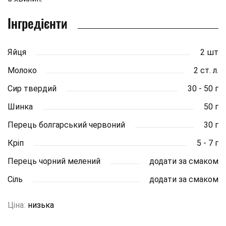
Інгредієнти
Яйця
2 шт
Молоко
2 ст. л.
Сир твердий
30 - 50 г
Шинка
50 г
Перець болгарський червоний
30 г
Кріп
5 - 7 г
Перець чорний мелений
додати за смаком
Сіль
додати за смаком
Ціна:
низька