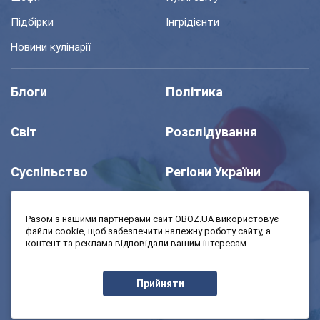
Підбірки
Інгрідієнти
Новини кулінарії
Блоги
Політика
Світ
Розслідування
Суспільство
Регіони України
Шоу
Спорт
Разом з нашими партнерами сайт OBOZ.UA використовує
файли cookie, щоб забезпечити належну роботу сайту, а
контент та реклама відповідали вашим інтересам.
Моя школа
Авто
Прийняти
MedOboz
Економіка