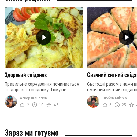
Здоровий сніданок
Смачний ситний сніда
Правильне харчування починається
Сьогодні разом з нами в
зі здорового сніданку. Тому не
смачний ситний сніданок
поспішайте наспіх готувати
родини. Поснідати омле
Аскар Жанапов
Любов-Milenia
бутерброди та запивати все це
вівсяною кашею зовсім 
2
10
4.5
6
25
кавою. Приділіть п'ять ...
ж зможете ...
Зараз ми готуємо