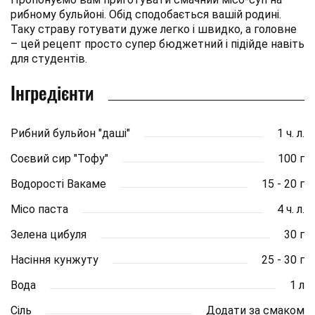
рибному бульйоні. Обід сподобається вашій родині.
Таку страву готувати дуже легко і швидко, а головне
– цей рецепт просто супер бюджетний і підійде навіть
для студентів.
Інгредієнти
Рибний бульйон "даші"
1 ч. л.
Соєвий сир "Тофу"
100 г
Водорості Вакаме
15 - 20 г
Місо паста
4 ч. л.
Зелена цибуля
30 г
Насіння кунжуту
25 - 30 г
Вода
1 л
Сіль
Додати за смаком