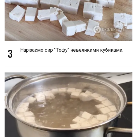
3
Нарізаємо сир "Тофу" невеликими кубиками.