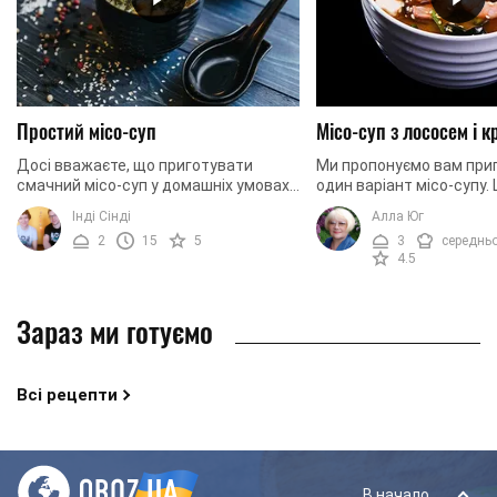
Простий місо-суп
Місо-суп з лососем і 
Досі вважаєте, що приготувати
Ми пропонуємо вам при
смачний місо-суп у домашніх умовах
один варіант місо-супу.
неможливо? Переконані, що для
сподобається не лише 
Інді Сінді
Алла Юг
приготування цієї страви
японської кухні. Вона т
2
15
5
3
середнь
знадобиться не лише багато ...
смаку ...
4.5
Зараз ми готуємо
Всі рецепти
В начало