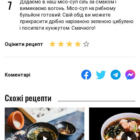
7
Додаємо в наш місо-суп сіль за смаком і
вимикаємо вогонь. Місо-суп на рибному
бульйоні готовий. Свій обід ви можете
прикрасити дрібно нарізаною зеленою цибулею
і посипати кунжутом. Смачного!
Оцінити рецепт
Коментарі
Схожі рецепти