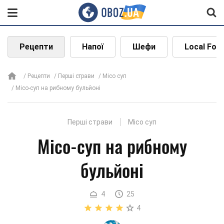
Рецепти
Напої
Шефи
Local Foo
Рецепти
Перші страви
Місо суп
Місо-суп на рибному бульйоні
Перші страви
Місо суп
Місо-суп на рибному
бульйоні
4
25
4