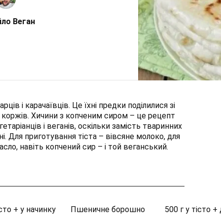
ло Веган
рців і карачаївців. Це їхні предки поділилися зі
коржів. Хичини з копченим сиром – це рецепт
егетаріанців і веганів, оскільки замість тваринних
. Для приготування тіста – вівсяне молоко, для
сло, навіть копчений сир – і той веганський.
сто + у начинку
Пшеничне борошно
500 г у тісто +