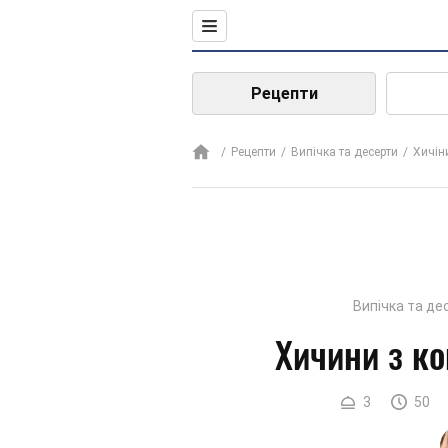
Рецепти
Рецепти
Випічка та десерти
Хичін
Випічка та де
Хичини з к
3
50