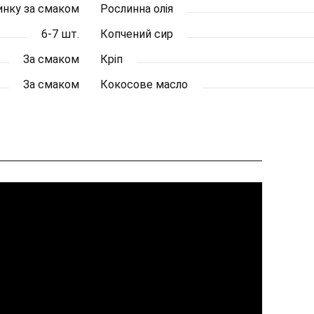
ачинку за смаком
Рослинна олія
6-7 шт.
Копчений сир
За смаком
Кріп
За смаком
Кокосове масло