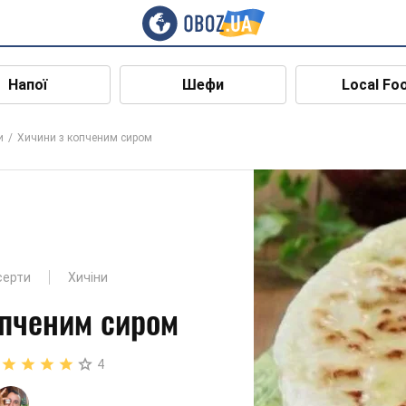
Напої
Шефи
Local Fo
и
Хичини з копченим сиром
серти
Хичіни
опченим сиром
4