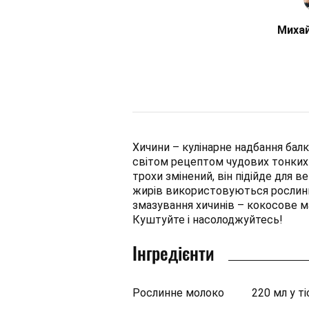
Михай
Хичини – кулінарне надбання балка
світом рецептом чудових тонких 
трохи змінений, він підійде для в
жирів використовуються рослинні
змазування хичинів – кокосове ма
Куштуйте і насолоджуйтесь!
Інгредієнти
Рослинне молоко
220 мл у ті