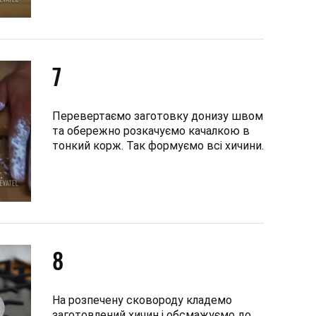
7
Перевертаємо заготовку донизу швом
та обережно розкачуємо качалкою в
тонкий корж. Так формуємо всі хичини.
8
На розпечену сковороду кладемо
заготовлений хичин і обсмажуємо до