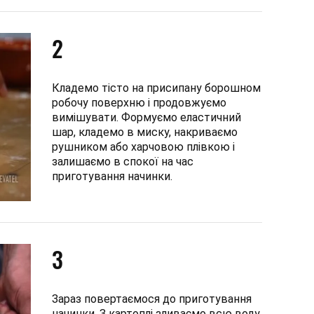
2
Кладемо тісто на присипану борошном
робочу поверхню і продовжуємо
вимішувати. Формуємо еластичний
шар, кладемо в миску, накриваємо
рушником або харчовою плівкою і
залишаємо в спокої на час
приготування начинки.
3
Зараз повертаємося до приготування
начинки. З картоплі зливаємо всю воду,