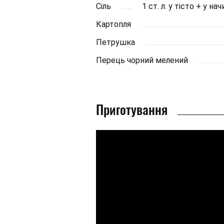
Сіль
1 ст. л. у тісто + у н
Картопля
Петрушка
Перець чорний мелений
Приготування