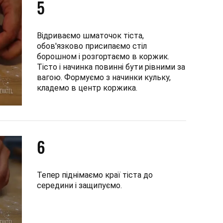
5
Відриваємо шматочок тіста,
обов'язково присипаємо стіл
борошном і розгортаємо в коржик.
Тісто і начинка повинні бути рівними за
вагою. Формуємо з начинки кульку,
кладемо в центр коржика.
6
Тепер піднімаємо краї тіста до
середини і защипуємо.