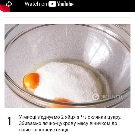
1
У мисці з'єднуємо 2 яйця з 1⁄2 склянки цукру.
Збиваємо яєчно-цукрову масу віничком до
пінистої консистенції.