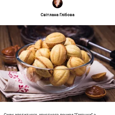
Світлана Глібова
Смак апетитного, хрусткого печива "Горішки" з