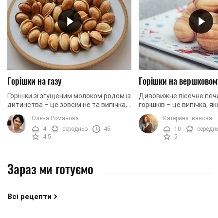
Горішки на газу
Горішки на вершковом
Горішки зі згущеним молоком родом із
Дивовижне пісочне печи
дитинства – це зовсім не та випічка,
горішків – це випічка, я
яку зараз пропонують нам у
радянському минулому 
Олена Романова
Катерина Іванова
магазинах. Візуальна схожість не
балувала кожна мама. Ч
4
середньо
45
10
середн
замінить ...
порадувати свою ...
4.5
5
Зараз ми готуємо
Всі рецепти