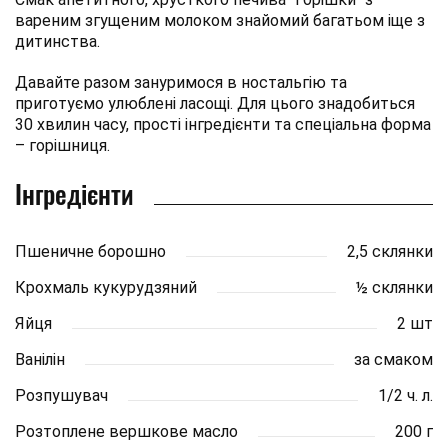
вареним згущеним молоком знайомий багатьом іще з
дитинства.
Давайте разом зануримося в ностальгію та
приготуємо улюблені ласощі. Для цього знадобиться
30 хвилин часу, прості інгредієнти та спеціальна форма
– горішниця.
Інгредієнти
Пшеничне борошно
2,5 склянки
Крохмаль кукурудзяний
½ склянки
Яйця
2 шт
Ванілін
за смаком
Розпушувач
1/2 ч. л.
Розтоплене вершкове масло
200 г