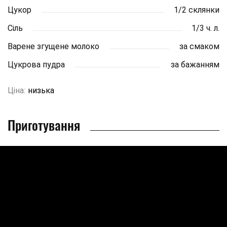
Цукор
1/2 склянки
Сіль
1/3 ч. л.
Варене згущене молоко
за смаком
Цукрова пудра
за бажанням
Ціна:
низька
Приготування