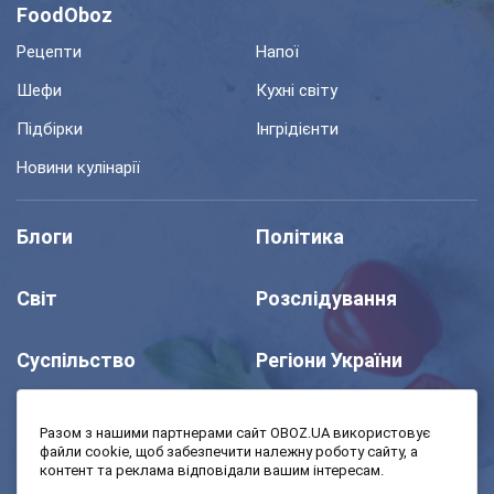
FoodOboz
Рецепти
Напої
Шефи
Кухні світу
Підбірки
Інгрідієнти
Новини кулінарії
Блоги
Політика
Світ
Розслідування
Суспільство
Регіони України
Шоу
Спорт
Разом з нашими партнерами сайт OBOZ.UA використовує
файли cookie, щоб забезпечити належну роботу сайту, а
контент та реклама відповідали вашим інтересам.
Моя школа
Авто