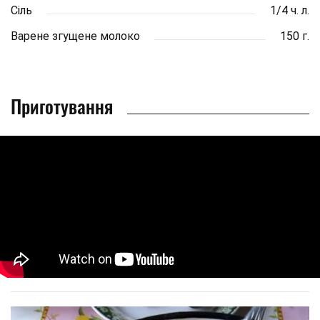
Сіль
1/4 ч. л.
Варене згущене молоко
150 г.
Приготування