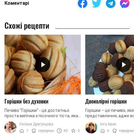
Коментарі
Схожі рецепти
Горішки без духовки
Двоколірні горішки
Печиво "Горішки" - це достатньо
Горішки – це печиво, як
проста випічка з пісочного тіста, яка
представлення, адже вс
відома всім незвичайною формою та
пам'ятають ще з дитинс
Оксана Драгунцова
Інга Авак
ніжною начинкою всередині. У
ми пропонуємо вам
7
середньо
60
5
6
середнь
приготуванні це ...
поекспериментувати та .