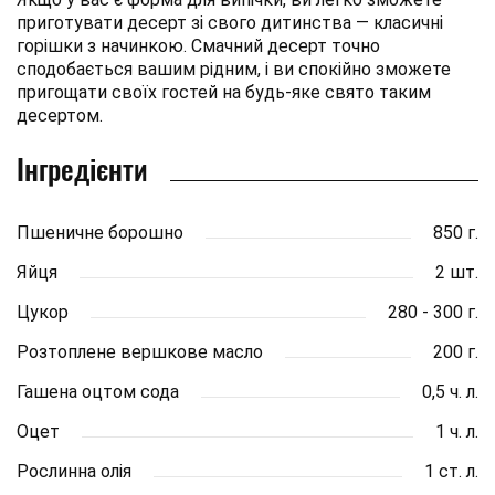
приготувати десерт зі свого дитинства — класичні
горішки з начинкою. Смачний десерт точно
сподобається вашим рідним, і ви спокійно зможете
пригощати своїх гостей на будь-яке свято таким
десертом.
Інгредієнти
Пшеничне борошно
850 г.
Яйця
2 шт.
Цукор
280 - 300 г.
Розтоплене вершкове масло
200 г.
Гашена оцтом сода
0,5 ч. л.
Оцет
1 ч. л.
Рослинна олія
1 ст. л.