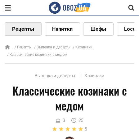
Рецепты
Напитки
Шефы
Local
Рецепты
Выпечка и десерты
Козинаки
Классические козинаки с медом
Выпечка и десерты
Козинаки
Классические козинаки с
медом
3
25
5