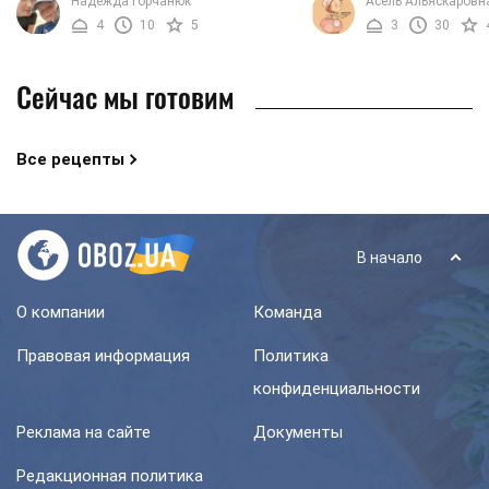
Надежда Горчанюк
Асель Альяскаровн
готов. Козинаки из арахиса по
намного вкуснее магаз
4
10
5
3
30
нашему фоторецепту ...
альтернативы. Вы ...
Сейчас мы готовим
Все рецепты
В начало
О компании
Команда
Правовая информация
Политика
конфиденциальности
Реклама на сайте
Документы
Редакционная политика