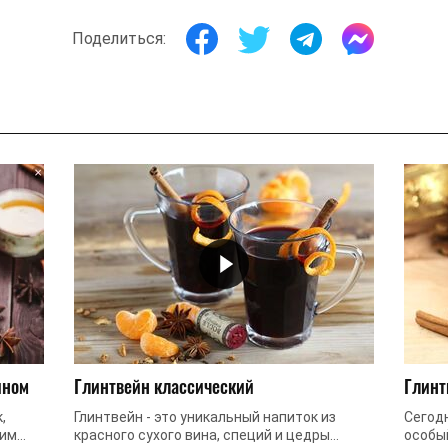
Поделиться:
ином
Глинтвейн классический
Глинт
,
Глинтвейн - это уникальный напиток из
Сегод
ним
красного сухого вина, специй и цедры
особы