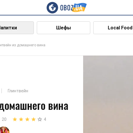
Напитки
Шефы
Local Food
нтвейн из домашнего вина
Глинтвейн
 домашнего вина
20
4