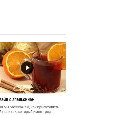
вейн с апельсином
Глинтвейн от простуд
ня мы расскажем, как приготовить
До сих пор считаете, чт
й напиток, который имеет ряд
только вкусный и согр