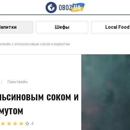
Напитки
Шефы
Local Food
нтвейн с апельсиновым соком и вермутом
Глинтвейн
льсиновым соком и
мутом
4