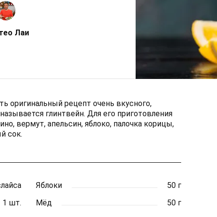
тео Лаи
ь оригинальный рецепт очень вкусного,
называется глинтвейн. Для его приготовления
но, вермут, апельсин, яблоко, палочка корицы,
й сок.
слайса
Яблоки
50 г
1 шт.
Мёд
50 г