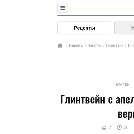
Рецепты
Рецепты
Напитки
Глинтвейн
Гли
Напитки
Глинтвейн с апе
вер
2
20