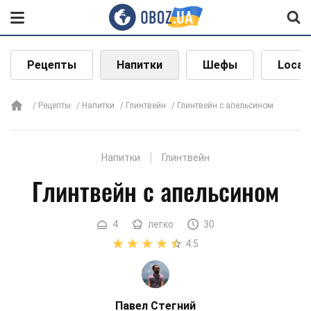
Рецепты
Напитки
Шефы
Local
Рецепты
Напитки
Глинтвейн
Глинтвейн с апельсином
Напитки
Глинтвейн
Глинтвейн с апельсином
4
легко
30
4.5
Павел Стегний