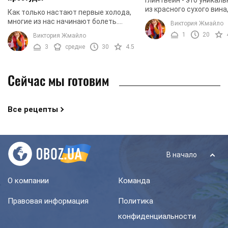
из красного сухого вина
Как только настают первые холода,
цедры лимона или апель
многие из нас начинают болеть.
Виктория Жмайло
один напиток не согрее
Заботы, учеба, работа не позволяют
1
20
Виктория Жмайло
осенним или ...
нам сидеть дома и добросовестно
3
средне
30
4.5
белеть. Что же ...
Сейчас мы готовим
Все рецепты
В начало
О компании
Команда
Правовая информация
Политика
конфиденциальности