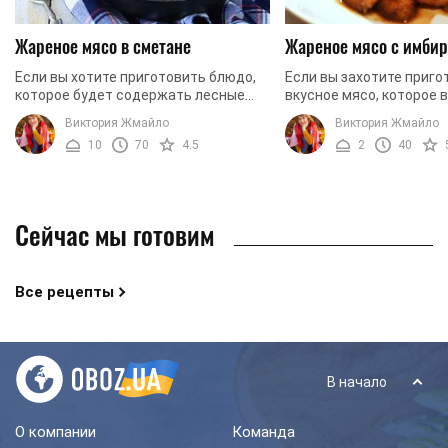
Жареное мясо в сметане
Жареное мясо с имби
Если вы хотите приготовить блюдо,
Если вы захотите приго
которое будет содержать лесные
вкусное мясо, которое 
грибы и свинину - этот рецепт для
красивым и ароматным 
Виктория Жмайло
Виктория Жмайло
вас. Блюдо не сложное в
воспользуйтесь нашим 
10
70
4.5
2
40
приготовлении, но несмотря ...
Сегодня мы будем жари
...
Сейчас мы готовим
Все рецепты
В начало
О компании
Команда