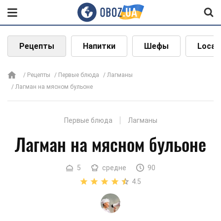
Рецепты
Напитки
Шефы
Local
Рецепты
Первые блюда
Лагманы
Лагман на мясном бульоне
Первые блюда
Лагманы
Лагман на мясном бульоне
5
средне
90
4.5