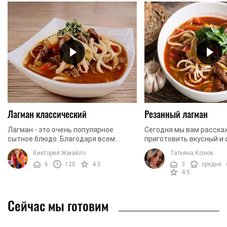
Лагман классический
Резанный лагман
Лагман - это очень популярное
Сегодня мы вам расска
сытное блюдо. Благодаря всем
приготовить вкусный и
своим характеристикам его можно
лагман. В его состав в
Виктория Жмайло
Татьяна Козюк
подавать и как первое, и как
количество ингредиент
6
120
4.5
3
средне
основное блюдо. По ...
блюдо имеет богатый ...
4.5
Сейчас мы готовим