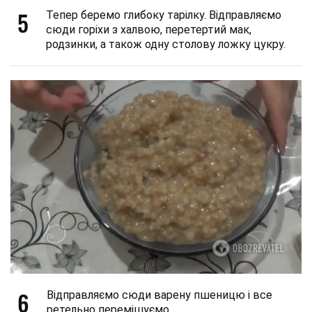
5
Тепер беремо глибоку тарілку. Відправляємо
сюди горіхи з халвою, перетертий мак,
родзинки, а також одну столову ложку цукру.
6
Відправляємо сюди варену пшеницю і все
ретельно перемішуємо.