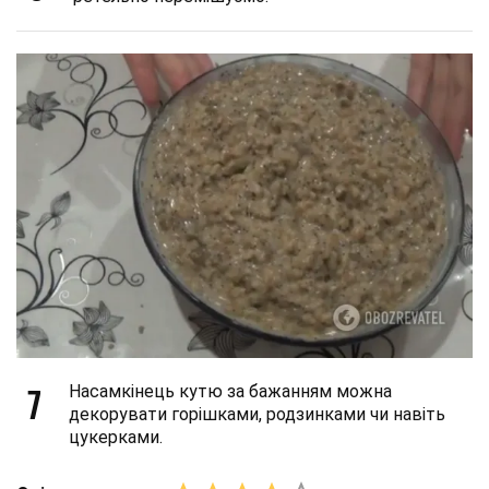
7
Насамкінець кутю за бажанням можна
декорувати горішками, родзинками чи навіть
цукерками.