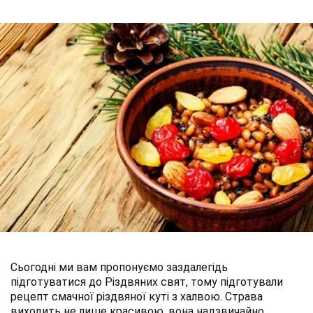
Сьогодні ми вам пропонуємо заздалегідь
підготуватися до Різдвяних свят, тому підготували
рецепт смачної різдвяної куті з халвою. Страва
виходить не лише красивою, вона надзвичайно