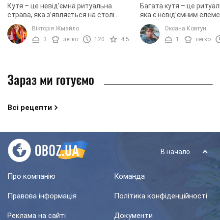
Кутя – це невід’ємна ритуальна
Багата кутя – це ритуал
страва, яка з’являється на столі
яка є невід’ємним елем
слов’ян під час трьох свят:
святкового столу на Свя
Вікторія Жмайло
Оксана Ковтун
Святвечора, Старого Нового року, а
отримала таку назву у зв
3
легко
120
4.5
1
легко
також на Водохреща. В ...
що вона ...
Зараз ми готуємо
Всі рецепти
В начало
Про компанію
Команда
Правова інформація
Політика конфіденційності
Реклама на сайті
Документи