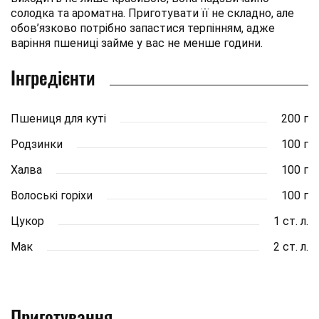
солодка та ароматна. Приготувати її не складно, але
обов’язково потрібно запастися терпінням, адже
варіння пшениці займе у вас не менше години.
Інгредієнти
Пшениця для куті
200 г
Родзинки
100 г
Халва
100 г
Волоські горіхи
100 г
Цукор
1 ст. л.
Мак
2 ст. л.
Приготування