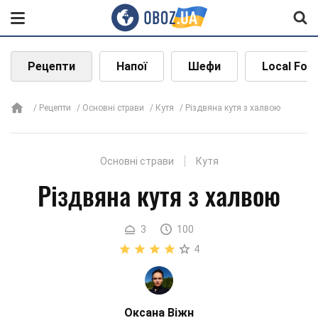
Рецепти
Напої
Шефи
Local Foo
Рецепти
Основні страви
Кутя
Різдвяна кутя з халвою
Основні страви
Кутя
Різдвяна кутя з халвою
3
100
4
Оксана Віжн