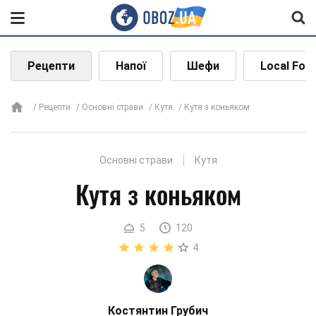
Рецепти
Напої
Шефи
Local Foo
Рецепти
Основні страви
Кутя
Кутя з коньяком
Основні страви
Кутя
Кутя з коньяком
5
120
4
Костянтин Грубич