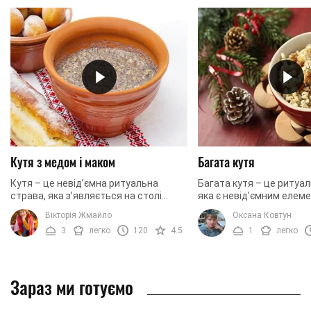
Кутя з медом і маком
Багата кутя
Кутя – це невід’ємна ритуальна
Багата кутя – це ритуал
страва, яка з’являється на столі
яка є невід’ємним елем
слов’ян під час трьох свят:
святкового столу на Свя
Вікторія Жмайло
Оксана Ковтун
Святвечора, Старого Нового року, а
отримала таку назву у зв
3
легко
120
4.5
1
легко
також на Водохреща. В ...
що вона ...
Зараз ми готуємо