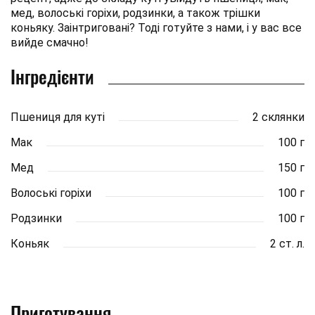
мед, волоські горіхи, родзинки, а також трішки
коньяку. Заінтриговані? Тоді готуйте з нами, і у вас все
вийде смачно!
Інгредієнти
Пшениця для куті
2 склянки
Мак
100 г
Мед
150 г
Волоські горіхи
100 г
Родзинки
100 г
Коньяк
2 ст. л.
Приготування