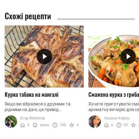
Схожі рецепти
Курка табака на мангалі
Смажена курка з гриб
Якщо ви зібралися з друзями та
Хочете приготувати сма
рідними на дачі, це привід
ароматну вечерю для св
приготувати курку табака на мангалі
Не знаєте, як їх вразит
Єгор Філіппов
Оксана Корінь
та поласувати всією сім'єю. Курка
смачну та ароматну курк
5
легко
180
4
6
50
табака на мангалі – ...
Страва не ...