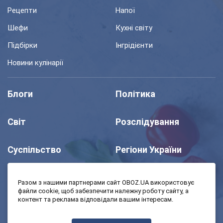
Рецепти
Напої
Шефи
Кухні світу
Підбірки
Інгрідієнти
Новини кулінарії
Блоги
Політика
Світ
Розслідування
Суспільство
Регіони України
Шоу
Спорт
Разом з нашими партнерами сайт OBOZ.UA використовує
файли cookie, щоб забезпечити належну роботу сайту, а
контент та реклама відповідали вашим інтересам.
Моя школа
Авто