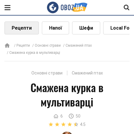
Рецепти
Напої
Шефи
Local Foo
Рецепти
Основні страви
Смажений птах
Смажена курка в мультиварці
Основні страви
Смажений птах
Смажена курка в
мультиварці
6
50
4.5