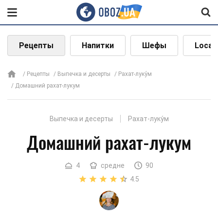
Рецепты
Напитки
Шефы
Local
Рецепты
Выпечка и десерты
Рахат-луку́м
Домашний рахат-лукум
Выпечка и десерты
Рахат-луку́м
Домашний рахат-лукум
4
средне
90
4.5