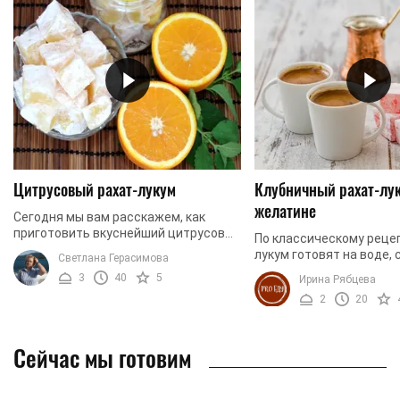
Цитрусовый рахат-лукум
Клубничный рахат-лу
желатине
Сегодня мы вам расскажем, как
приготовить вкуснейший цитрусовый
По классическому рецеп
рахат-лукум. Этот десерт получается
лукум готовят на воде, 
Светлана Герасимова
невероятно аппетитным, ведь имеет
крахмале. Однако, этот
3
40
5
Ирина Рябцева
яркий цвет. ...
и не сложный, но длите
2
20
предлагаем вам ...
Сейчас мы готовим