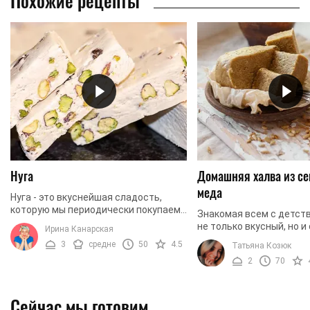
Похожие рецепты
Нуга
Домашняя халва из се
меда
Нуга - это вкуснейшая сладость,
которую мы периодически покупаем
Знакомая всем с детств
в магазине. Нуга имеет в своем
не только вкусный, но и
Ирина Канарская
составе ореховую пасту, яичный
полезный десерт, если 
3
средне
50
4.5
Татьяна Козюк
белок, а также ...
его дома. В нем содерж
2
70
витамины и ...
Сейчас мы готовим