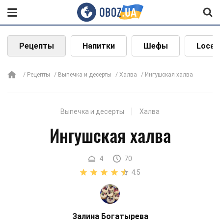
Рецепты
Напитки
Шефы
Local
Рецепты
Выпечка и десерты
Халва
Ингушская халва
Выпечка и десерты
Халва
Ингушская халва
4
70
4.5
Залина Богатырева