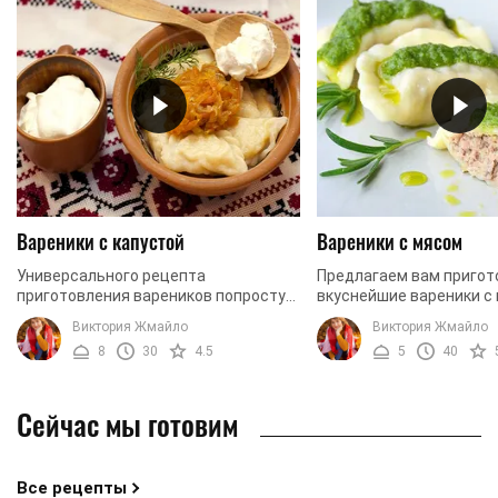
Вареники с капустой
Вареники с мясом
Универсального рецепта
Предлагаем вам пригот
приготовления вареников попросту
вкуснейшие вареники с 
не существует. Есть лишь общие
очень простое блюдо и 
Виктория Жмайло
Виктория Жмайло
алгоритмы в замешивании теста и
можно накормить больш
8
30
4.5
5
40
его пропорциях. Если вы берете ...
этом рецепте использует
Сейчас мы готовим
Все рецепты