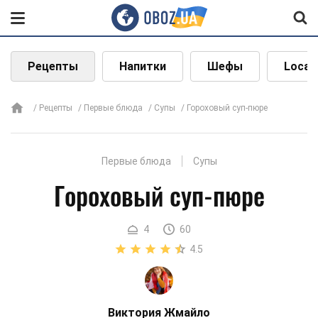
Рецепты
Напитки
Шефы
Local
Рецепты
Первые блюда
Супы
Гороховый суп-пюре
Первые блюда
Супы
Гороховый суп-пюре
4
60
4.5
Виктория Жмайло