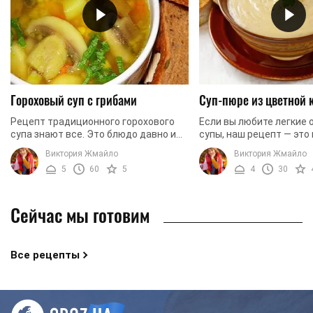
Гороховый суп с грибами
Суп-пюре из цветной 
Рецепт традиционного горохового
Если вы любите легкие
супа знают все. Это блюдо давно и
супы, наш рецепт — это 
прочно заняло свое место во многих
что вам нужно. Сегодня
Виктория Жмайло
Виктория Жмайло
кухнях мира. Сегодня мы хотим
готовить суп-пюре из ц
5
60
5
4
30
предложить вам ...
капусты. Однако, когда ..
Сейчас мы готовим
Все рецепты