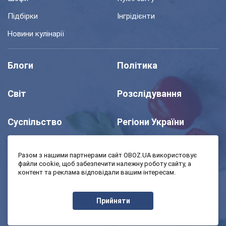
Підбірки
Інгрідієнти
Новини кулінарії
Блоги
Політика
Світ
Розслідування
Суспільство
Регіони України
Шоу
Спорт
Разом з нашими партнерами сайт OBOZ.UA використовує
файли cookie, щоб забезпечити належну роботу сайту, а
контент та реклама відповідали вашим інтересам.
Моя школа
Авто
Прийняти
MedOboz
Економіка