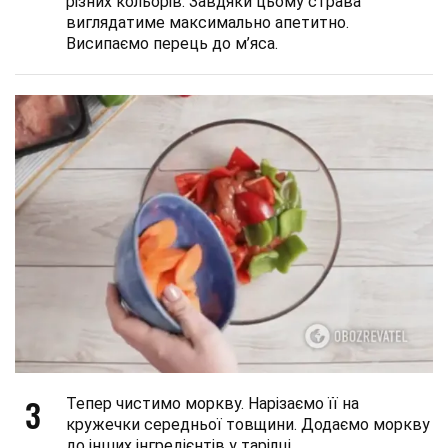
різних кольорів. Завдяки цьому страва
виглядатиме максимально апетитно.
Висипаємо перець до м’яса.
3
Тепер чистимо моркву. Нарізаємо її на
кружечки середньої товщини. Додаємо моркву
до інших інгредієнтів у тарілці.