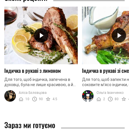
Індичка в рукаві з лимоном
Індичка в рукаві зі см
Для того, щоб індичка, запечена в
Для того, щоб запекти н
духовці, була не лише красивою, а й
соковите м’ясо індички,
надзвичайно смачною, її потрібно
знати декілька нюансів 
Аліса Бєлєвцова
Ольга Іванченко
правильно замаринувати. Для цього
Тому сьогодні ми вам д
10
90
4.5
2
80
ми ...
розповімо, ...
Зараз ми готуємо