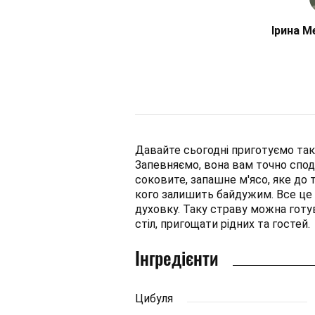
Ірина М
Давайте сьогодні приготуємо таку
Запевняємо, вона вам точно сподо
соковите, запашне м'ясо, яке до 
кого залишить байдужим. Все це
духовку. Таку страву можна готув
стіл, пригощати рідних та гостей.
Інгредієнти
Цибуля