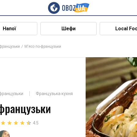
Напої
Шефи
Local Fo
-французьки
М'ясо по-французьки
французьки
Французька кухня
-французьки
4.5