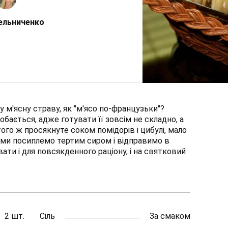
ельниченко
 м'ясну страву, як "м'ясо по-французьки"?
бається, адже готувати її зовсім не складно, а
того ж просякнуте соком помідорів і цибулі, мало
 ми посиплемо тертим сиром і відправимо в
ати і для повсякденного раціону, і на святковий
2 шт.
Сіль
За смаком