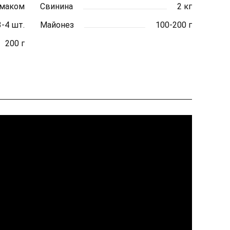
смаком
Свинина
2 кг
3-4 шт.
Майонез
100-200 г
200 г