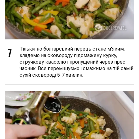
7
Тільки-но болгарський перець стане м'яким,
кладемо на сковороду підсмажену курку,
стручкову квасолю і пропущений через прес
часник. Все перемішуємо і смажимо на тій самій
сухій сковороді 5-7 хвилин.