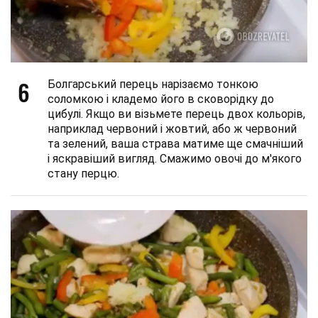
6
Болгарський перець нарізаємо тонкою
соломкою і кладемо його в сковорідку до
цибулі. Якщо ви візьмете перець двох кольорів,
наприклад червоний і жовтий, або ж червоний
та зелений, ваша страва матиме ще смачніший
і яскравіший вигляд. Смажимо овочі до м'якого
стану перцю.