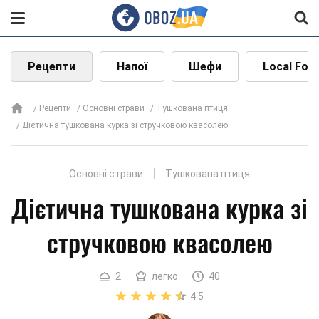
Рецепти
Напої
Шефи
Local Foo
Рецепти
Основні страви
Тушкована птиця
Дієтична тушкована курка зі стручковою квасолею
Основні страви
Тушкована птиця
Дієтична тушкована курка зі
стручковою квасолею
2
легко
40
4.5