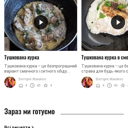
Тушкована курка
Тушкована курка в сме
Тушкована курка – це безпрограшний
Тушкована курка – це 
варіант смачного і ситного обіду.
страва для будь-якого с
Зазвичай курку готувати дуже
Зіпсувати курку практи
Вікторія Жмайло
Вікторія Жмайло
просто і практично неможливо
неможливо, готується в
4
40
4
4
40
зіпсувати. Саме з ...
не вимагає особливих ...
Зараз ми готуємо
Всі рецепти