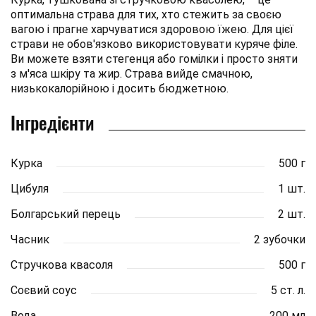
оптимальна страва для тих, хто стежить за своєю
вагою і прагне харчуватися здоровою їжею. Для цієї
страви не обов'язково використовувати куряче філе.
Ви можете взяти стегенця або гомілки і просто зняти
з м'яса шкіру та жир. Страва вийде смачною,
низькокалорійною і досить бюджетною.
Інгредієнти
Курка
500 г
Цибуля
1 шт.
Болгарський перець
2 шт.
Часник
2 зубочки
Стручкова квасоля
500 г
Соєвий соус
5 ст. л.
Вода
200 мл