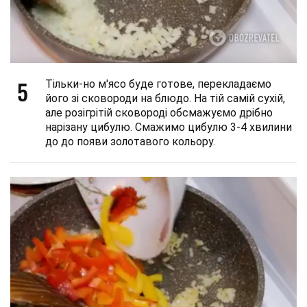
5
Тільки-но м'ясо буде готове, перекладаємо
його зі сковороди на блюдо. На тій самій сухій,
але розігрітій сковороді обсмажуємо дрібно
нарізану цибулю. Смажимо цибулю 3-4 хвилини
до до появи золотавого кольору.