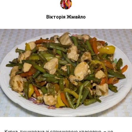
Вікторія Жмайло
Курка, тушкована зі стручковою квасолею, – це