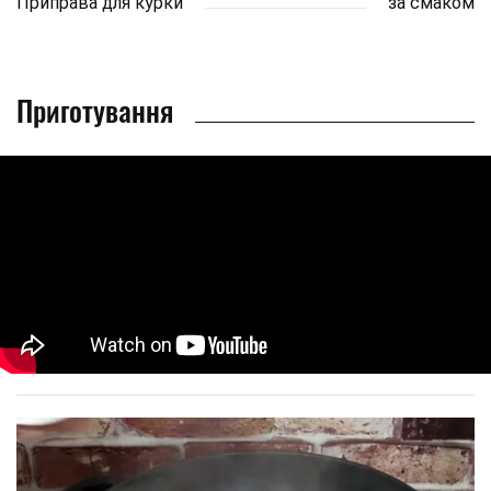
Приправа для курки
за смаком
Приготування