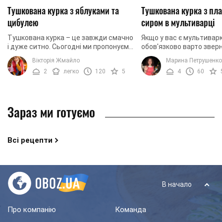
Тушкована курка з яблуками та
Тушкована курка з пл
цибулею
сиром в мультиварці
Тушкована курка – це завжди смачно
Якщо у вас є мультиварк
і дуже ситно. Сьогодні ми пропонуємо
обов'язково варто зверн
вам приготувати тушковану курку з
цей рецепт. Ми пропон
Вікторія Жмайло
Марина Петрушенко
яблуками і цибулею. Страва досить
приготувати курку в сир
2
легко
120
5
4
60
проста і ...
Це досить проста, ...
Зараз ми готуємо
Всі рецепти
В начало
Про компанію
Команда