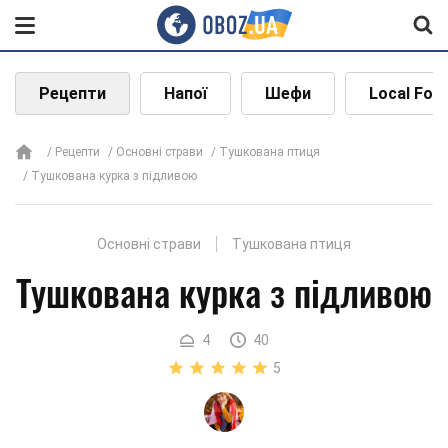
Рецепти
Напої
Шефи
Local Foo
Рецепти
Основні страви
Тушкована птиця
Тушкована курка з підливою
Основні страви
Тушкована птиця
Тушкована курка з підливою
4
40
5