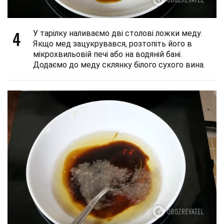
4
У тарілку наливаємо дві столові ложки меду.
Якщо мед зацукрувався, розтопіть його в
мікрохвильовій печі або на водяній бані.
Додаємо до меду склянку білого сухого вина.