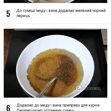
5
До суміші меду і вина додаємо мелений чорний
перець.
6
Додаємо до меду і вина приправу для курки.
Перемішуємо отриману суміш.