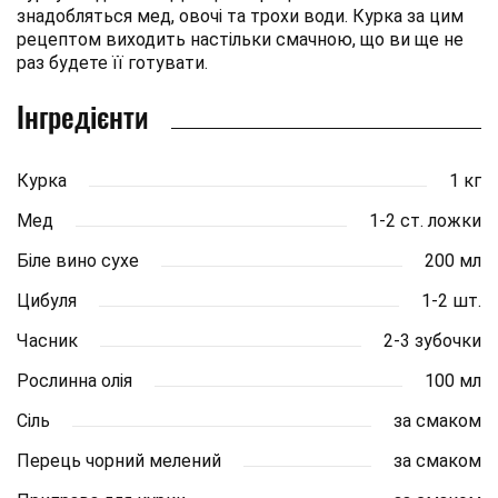
знадобляться мед, овочі та трохи води. Курка за цим
рецептом виходить настільки смачною, що ви ще не
раз будете її готувати.
Інгредієнти
Курка
1 кг
Мед
1-2 ст. ложки
Біле вино сухе
200 мл
Цибуля
1-2 шт.
Часник
2-3 зубочки
Рослинна олія
100 мл
Сіль
за смаком
Перець чорний мелений
за смаком