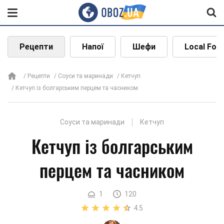
Рецепти
Напої
Шефи
Local Foo
Рецепти
Соуси та маринади
Кетчуп
Кетчуп із болгарським перцем та часником
Соуси та маринади
Кетчуп
Кетчуп із болгарським
перцем та часником
1
120
4.5