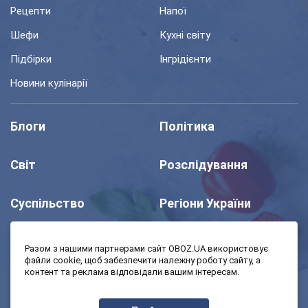
Рецепти
Напої
Шефи
Кухні світу
Підбірки
Інгрідієнти
Новини кулінарії
Блоги
Політика
Світ
Розслідування
Суспільство
Регіони України
Шоу
Спорт
Разом з нашими партнерами сайт OBOZ.UA використовує
файли cookie, щоб забезпечити належну роботу сайту, а
контент та реклама відповідали вашим інтересам.
Моя школа
Авто