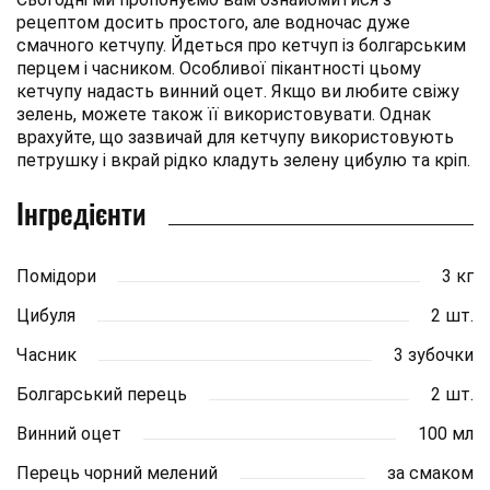
рецептом досить простого, але водночас дуже
смачного кетчупу. Йдеться про кетчуп із болгарським
перцем і часником. Особливої пікантності цьому
кетчупу надасть винний оцет. Якщо ви любите свіжу
зелень, можете також її використовувати. Однак
врахуйте, що зазвичай для кетчупу використовують
петрушку і вкрай рідко кладуть зелену цибулю та кріп.
Інгредієнти
Помідори
3 кг
Цибуля
2 шт.
Часник
3 зубочки
Болгарський перець
2 шт.
Винний оцет
100 мл
Перець чорний мелений
за смаком