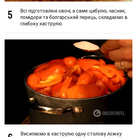
5
Всі підготовлені овочі, а саме цибулю, часник,
помідори та болгарський перець, складаємо в
глибоку каструлю.
Висипаємо в каструлю одну столову ложку