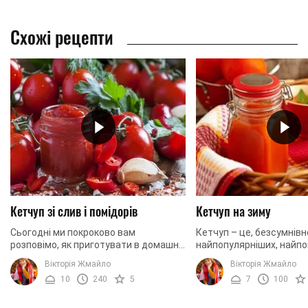
Схожі рецепти
Кетчуп зі слив і помідорів
Кетчуп на зиму
Сьогодні ми покроково вам
Кетчуп – це, безсумнівн
розповімо, як приготувати в домашніх
найпопулярніших, найп
умовах невимовно смачний,
найулюбленіших соусів у 
Вікторія Жмайло
Вікторія Жмайло
ароматний та надзвичайно
поширений практично в
10
240
5
7
100
апетитний кетчуп зі слив та ...
куточку планети. ...