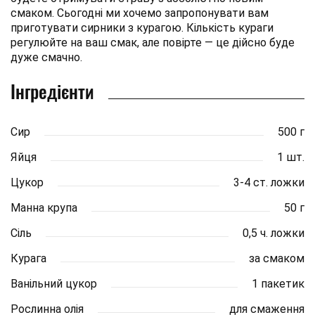
смаком. Сьогодні ми хочемо запропонувати вам
приготувати сирники з курагою. Кількість кураги
регулюйте на ваш смак, але повірте — це дійсно буде
дуже смачно.
Інгредієнти
Сир
500 г
Яйця
1 шт.
Цукор
3-4 ст. ложки
Манна крупа
50 г
Сіль
0,5 ч. ложки
Курага
за смаком
Ванільний цукор
1 пакетик
Рослинна олія
для смаження