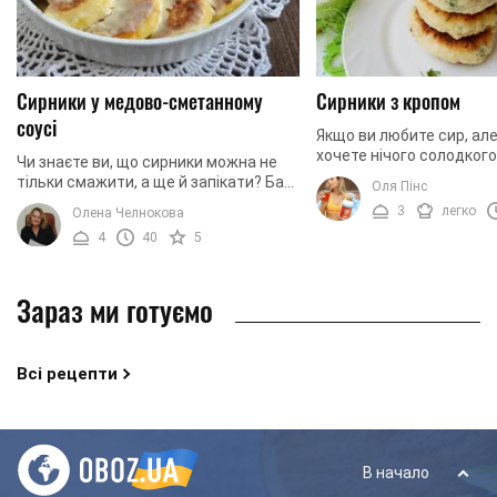
Сирники у медово-сметанному
Сирники з кропом
соусі
Якщо ви любите сир, ал
хочете нічого солодкого
Чи знаєте ви, що сирники можна не
звернути увагу на цей р
тільки смажити, а ще й запікати? Ба
Оля Пінс
пропонуємо вам пригот
більше, сирники можна запікати в
3
легко
Олена Челнокова
незвичайні ...
різних солодких соусах. Ми
4
40
5
пропонуємо вам ...
Зараз ми готуємо
Всі рецепти
В начало