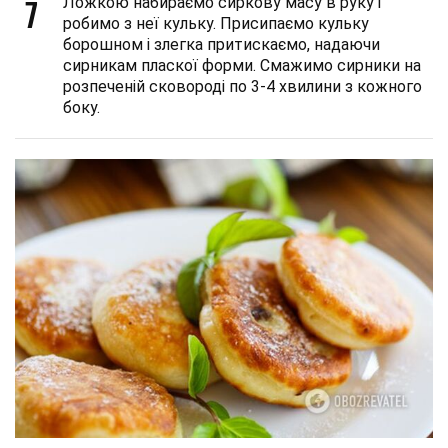
7
Ложкою набираємо сиркову масу в руку і
робимо з неї кульку. Присипаємо кульку
борошном і злегка притискаємо, надаючи
сирникам пласкої форми. Смажимо сирники на
розпеченій сковороді по 3-4 хвилини з кожного
боку.