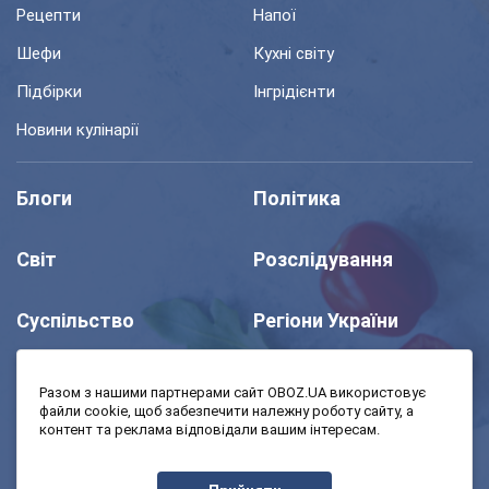
Рецепти
Напої
Шефи
Кухні світу
Підбірки
Інгрідієнти
Новини кулінарії
Блоги
Політика
Світ
Розслідування
Суспільство
Регіони України
Шоу
Спорт
Разом з нашими партнерами сайт OBOZ.UA використовує
файли cookie, щоб забезпечити належну роботу сайту, а
контент та реклама відповідали вашим інтересам.
Моя школа
Авто