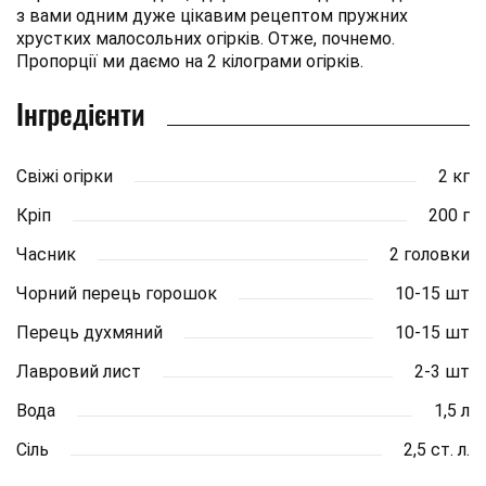
з вами одним дуже цікавим рецептом пружних
хрустких малосольних огірків. Отже, почнемо.
Пропорції ми даємо на 2 кілограми огірків.
Інгредієнти
Свіжі огірки
2 кг
Кріп
200 г
Часник
2 головки
Чорний перець горошок
10-15 шт
Перець духмяний
10-15 шт
Лавровий лист
2-3 шт
Вода
1,5 л
Сіль
2,5 ст. л.