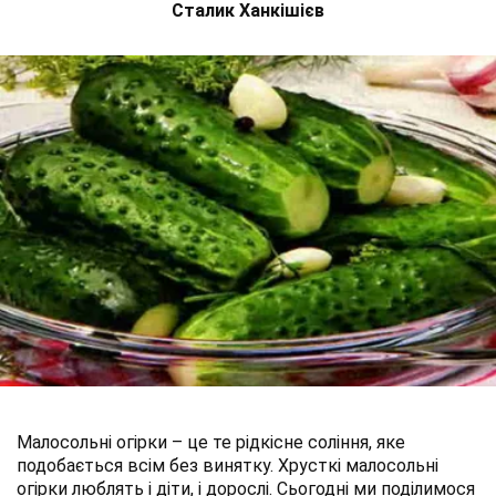
Сталик Ханкішієв
Малосольні огірки – це те рідкісне соління, яке
подобається всім без винятку. Хрусткі малосольні
огірки люблять і діти, і дорослі. Сьогодні ми поділимося