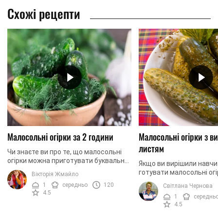
Схожі рецепти
Малосольні огірки за 2 години
Малосольні огірки з 
листям
Чи знаєте ви про те, що малосольні
огірки можна приготувати буквально
Якщо ви вирішили навч
за кілька годин? Саме такий рецепт
готувати малосольні огір
Вікторія Жмайло
ми й пропонуємо вам спробувати.
цього рецепта. Річ у тім
1
середньо
120
Світлана Чернова
Витративши ...
рецепт настільки прост
4.5
1
середнь
просто не зможете ...
4.5