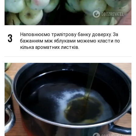
3
Наповнюємо трилітрову банку доверху. За
бажанням між яблуками можемо класти по
кілька ароматних листків.