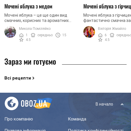
Мочені яблука з медом
Мочені яблука з гірчи
Мочені яблука – це ще один вид
Мочені яблука з гірчице
смачних, корисних та ароматних
фантастично смачна зак
заготовок на зиму. Найбільше нам
вирізняється своїм апе
Микола Поміляйко
Вікторія Жмайло
підійдуть яблука сорту «Білий налив».
виглядом, фантастични
1
середньо
15
6
середнь
Використавши 5-6 ...
а також надзвичайно ...
4.5
4.5
Зараз ми готуємо
Всі рецепти
В начало
Про компанію
Команда
Правова інформація
Політика конфіденційності