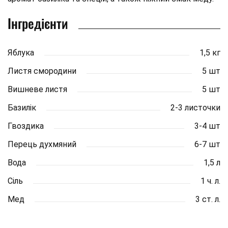
Інгредієнти
Яблука
1,5 кг
Листя смородини
5 шт
Вишневе листя
5 шт
Базилік
2-3 листочки
Гвоздика
3-4 шт
Перець духмяний
6-7 шт
Вода
1,5 л
Сіль
1 ч. л.
Мед
3 ст. л.