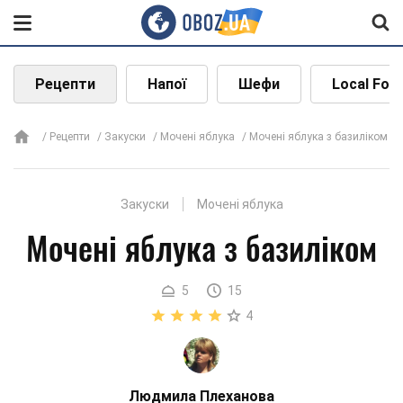
Рецепти
Напої
Шефи
Local Foo
Рецепти
Закуски
Мочені яблука
Мочені яблука з базиліком
Закуски
Мочені яблука
Мочені яблука з базиліком
5
15
4
Людмила Плеханова