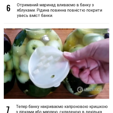
6
Отриманий маринад вливаємо в банку з
яблуками. Рідина повинна повністю покрити
увесь вміст банки.
7
Тепер банку накриваємо капроновою кришкою
з дірками або марлею, складеною в декілька