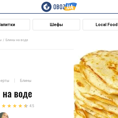
Напитки
Шефы
Local Food
ы
Блины на воде
серты
Блины
 на воде
4.5