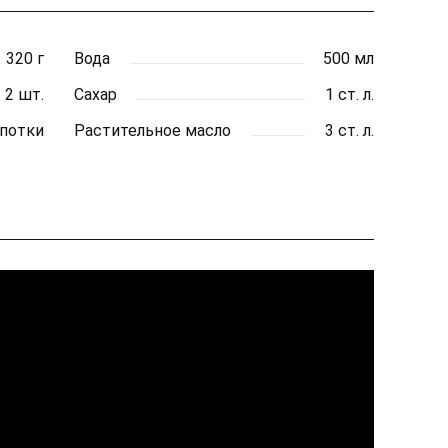
320 г
Вода
500 мл
2 шт.
Сахар
1 ст. л.
епотки
Растительное масло
3 ст. л.