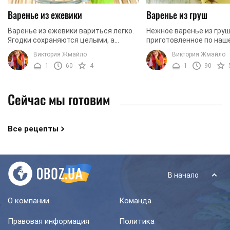
Варенье из ежевики
Варенье из груш
Варенье из ежевики вариться легко.
Нежное варенье из груш
Ягодки сохраняются целыми, а
приготовленное по наш
варенье выглядит очень аппетитно.
получается ароматным,
Виктория Жмайло
Виктория Жмайло
Нежный аромат ягод и приятный вкус
и очень аппетитным. П
1
60
4
1
90
делают варенье ...
десертом не устоят ни ..
Сейчас мы готовим
Все рецепты
В начало
О компании
Команда
Правовая информация
Политика