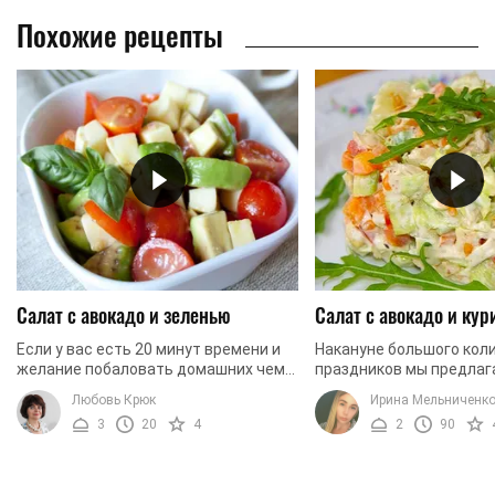
Похожие рецепты
Салат с авокадо и зеленью
Салат с авокадо и кур
Если у вас есть 20 минут времени и
Накануне большого кол
желание побаловать домашних чем-
праздников мы предлаг
то вкусненьким, задержитесь на этой
пополнить свою копилк
Любовь Крюк
Ирина Мельниченк
странице еще на пару минут. Мы
оригинальным, изыскан
3
20
4
2
90
предлагаем вам ...
невероятно вкусным са
курицы ...