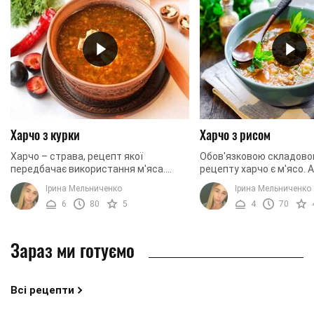
Харчо з курки
Харчо з рисом
Харчо – страва, рецепт якої
Обов'язковою складово
передбачає використання м'яса.
рецепту харчо є м'ясо. 
Зазвичай в цей суп кладуть баранину
означає, що дуже смачн
Ірина Мельниченко
Ірина Мельниченко
чи яловичину. Тому зробити
можна приготувати без
6
80
5
4
70
справжній харчо пісним не ...
інгредієнта. Люди, які ...
Зараз ми готуємо
Всі рецепти