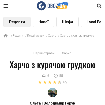
Рецепти
Напої
Шефи
Local Foo
Рецепти
Перші страви
Харчо
Харчо з курячою грудкою
Перші страви
Харчо
Харчо з курячою грудкою
6
55
4.5
Ольга і Володимир Герун