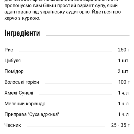
пропонуємо вам більш простий варіант супу, який
адаптовано під українську аудиторію. Йдеться про
харчо з куркою.
Інгредієнти
Рис
250 г
Цибуля
1 шт.
Помідор
2 шт.
Волоські горіхи
100 г
Хмелі-Сунелі
1 ч. л.
Мелений коріандр
1 ч. л.
Приправа "Суха аджика"
1 ч. л.
Часник
25 - 35 г