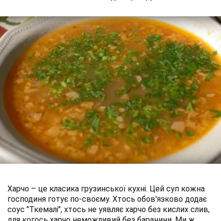
Харчо – це класика грузинської кухні. Цей суп кожна
господиня готує по-своєму. Хтось обов'язково додає
соус "Ткемалі", хтось не уявляє харчо без кислих слив,
для когось харчо неможливий без баранини. Ми ж