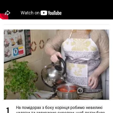
1
На помідорах з боку корінця робимо невеликі
надрізи та заливаємо окропом, щоб потім було