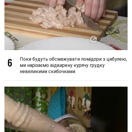
6
Поки будуть обсмажувати помідори з цибулею,
ми нарізаємо відварену курячу грудку
невеликими скибочками.