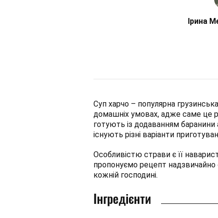
Ірина М
Суп харчо – популярна грузинськ
домашніх умовах, адже саме це 
готують із додаванням баранини а
існують різні варіанти приготува
Особливістю страви є її наварист
пропонуємо рецепт надзвичайно с
кожній господині.
Інгредієнти