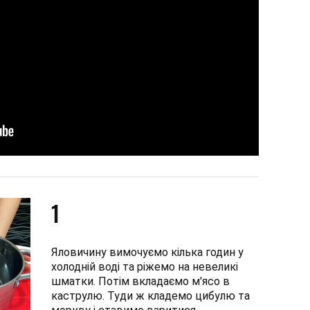
1
Яловичину вимочуємо кілька годин у
холодній воді та ріжемо на невеликі
шматки. Потім вкладаємо м'ясо в
каструлю. Туди ж кладемо цибулю та