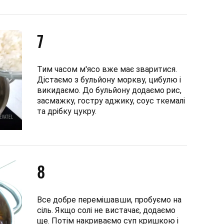
7
Тим часом м'ясо вже має зваритися.
Дістаємо з бульйону моркву, цибулю і
викидаємо. До бульйону додаємо рис,
засмажку, гостру аджику, соус ткемалі
та дрібку цукру.
8
Все добре перемішавши, пробуємо на
сіль. Якщо солі не вистачає, додаємо
ще. Потім накриваємо суп кришкою і