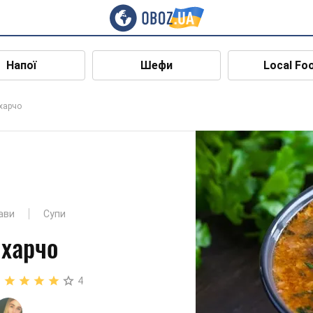
Напої
Шефи
Local Fo
харчо
ави
Супи
 харчо
4