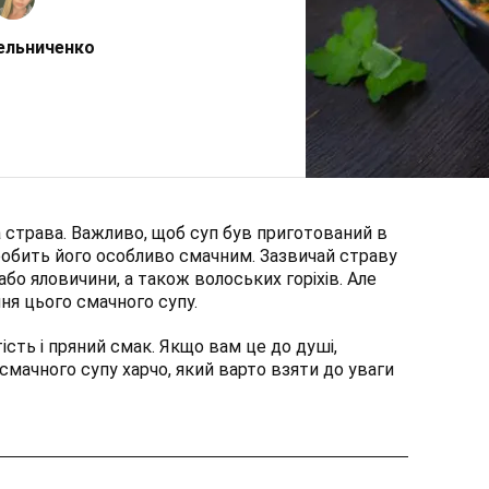
ельниченко
а страва. Важливо, щоб суп був приготований в
робить його особливо смачним. Зазвичай страву
бо яловичини, а також волоських горіхів. Але
ння цього смачного супу.
ість і пряний смак. Якщо вам це до душі,
мачного супу харчо, який варто взяти до уваги