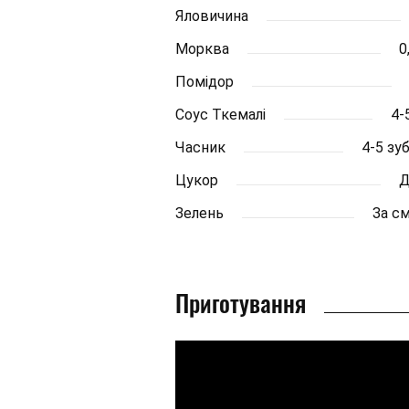
Яловичина
Морква
0
Помідор
Соус Ткемалі
4-5
Часник
4-5 зу
Цукор
Д
Зелень
За с
Приготування