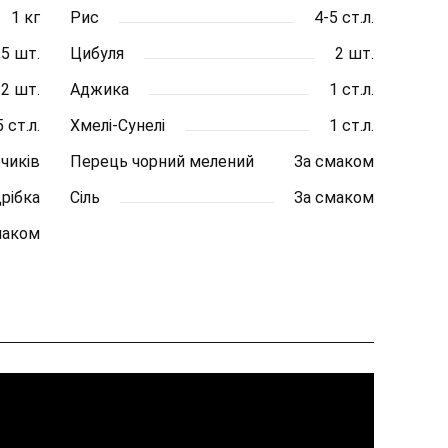
1 кг
Рис
4-5 ст.л.
,5 шт.
Цибуля
2 шт.
2 шт.
Аджика
1 ст.л.
 ст.л.
Хмелі-Сунелі
1 ст.л.
бчиків
Перець чорний мелений
За смаком
рібка
Сіль
За смаком
маком