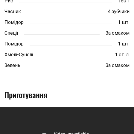
Рис
150 г
Часник
4 зубчики
Помідор
1 шт.
Спеції
За смаком
Помідор
1 шт.
Хмелі-Сунелі
1 ст. л.
Зелень
За смаком
Приготування