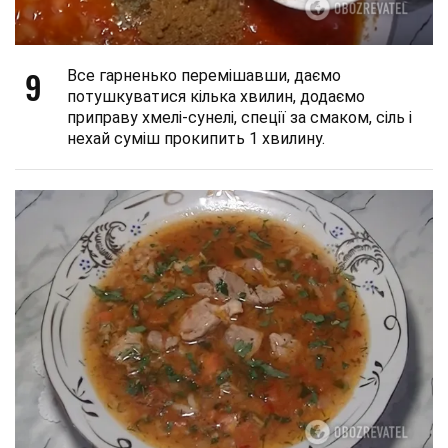
9
Все гарненько перемішавши, даємо
потушкуватися кілька хвилин, додаємо
приправу хмелі-сунелі, спеції за смаком, сіль і
нехай суміш прокипить 1 хвилину.