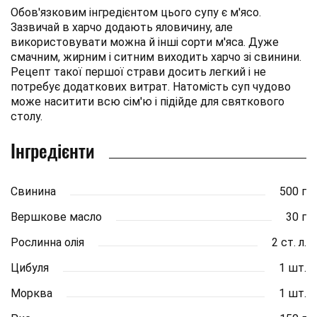
Обов'язковим інгредієнтом цього супу є м'ясо.
Зазвичай в харчо додають яловичину, але
використовувати можна й інші сорти м'яса. Дуже
смачним, жирним і ситним виходить харчо зі свинини.
Рецепт такої першої страви досить легкий і не
потребує додаткових витрат. Натомість суп чудово
може наситити всю сім'ю і підійде для святкового
столу.
Інгредієнти
Свинина
500 г
Вершкове масло
30 г
Рослинна олія
2 ст. л.
Цибуля
1 шт.
Морква
1 шт.