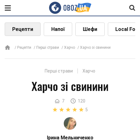
Рецепти
Напої
Шефи
Local Foo
Рецепти
Перші страви
Харчо
Харчо зі свинини
Перші страви
Харчо
Харчо зі свинини
7
120
5
Ірина Мельниченко