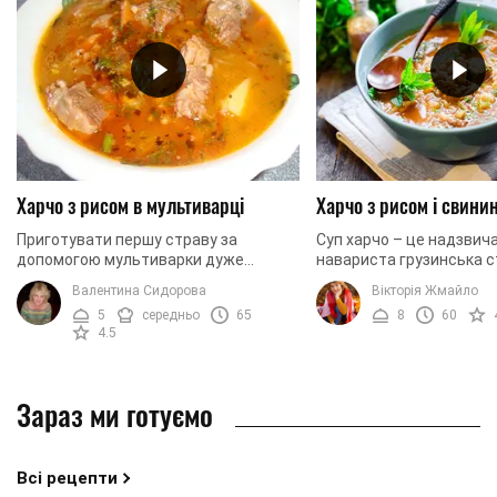
Харчо з рисом в мультиварці
Харчо з рисом і свини
Приготувати першу страву за
Суп харчо – це надзвича
допомогою мультиварки дуже
навариста грузинська с
просто. Пропонуємо вам рецепт
завдяки своїй оригіналь
Валентина Сидорова
Вікторія Жмайло
неймовірно смачного, гарячого супу
відомою практично в усь
5
середньо
65
8
60
харчо з рисом. Тепер ви не ...
Традиційно ...
4.5
Зараз ми готуємо
Всі рецепти