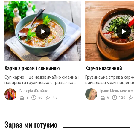
Харчо з рисом і свининою
Харчо класичний
Суп харчо – це надзвичайно смачна і
Грузинська страва харч
навариста грузинська страва, яка
вийшла за межі націонал
завдяки своїй оригінальності стала
Мало хто може встояти
Вікторія Жмайло
Ірина Мельниченко
відомою практично в усьому світі.
наваристим, густим, за
8
60
4.5
6
120
Традиційно ...
неймовірно смачним ...
Зараз ми готуємо