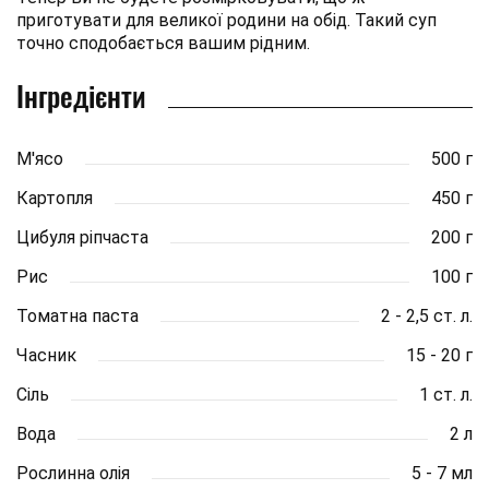
приготувати для великої родини на обід. Такий суп
точно сподобається вашим рідним.
Інгредієнти
М'ясо
500 г
Картопля
450 г
Цибуля ріпчаста
200 г
Рис
100 г
Томатна паста
2 - 2,5 ст. л.
Часник
15 - 20 г
Сіль
1 ст. л.
Вода
2 л
Рослинна олія
5 - 7 мл