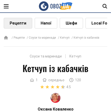
Рецепти
Напої
Шефи
Local Foo
Рецепти
Соуси та маринади
Кетчуп
Кетчуп із кабачків
Соуси та маринади
Кетчуп
Кетчуп із кабачків
1
середньо
120
4.5
Оксана Коваленко