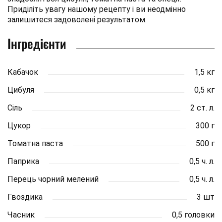
Приділіть увагу нашому рецепту і ви неодмінно
залишитеся задоволені результатом.
Інгредієнти
Кабачок
1,5 кг
Цибуля
0,5 кг
Сіль
2 ст. л.
Цукор
300 г
Томатна паста
500 г
Паприка
0,5 ч. л.
Перець чорний мелений
0,5 ч. л.
Гвоздика
3 шт
Часник
0,5 головки