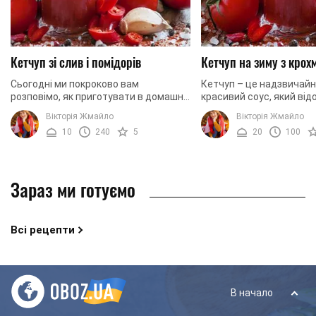
Кетчуп зі слив і помідорів
Кетчуп на зиму з крох
Сьогодні ми покроково вам
Кетчуп – це надзвичайн
розповімо, як приготувати в домашніх
красивий соус, який від
умовах невимовно смачний,
практично в усьому світі
Вікторія Жмайло
Вікторія Жмайло
ароматний та надзвичайно
Здебільшого його купуют
10
240
5
20
100
апетитний кетчуп зі слив та ...
прагнучи ...
Зараз ми готуємо
Всі рецепти
В начало