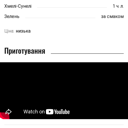
Хмелі-Сунелі
1 ч. л.
Зелень
за смаком
Ціна:
низька
Приготування