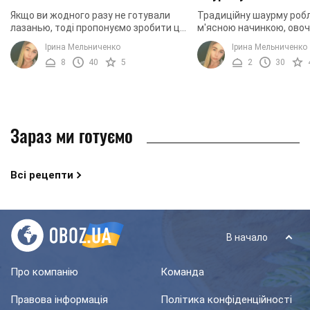
Якщо ви жодного разу не готували
Традиційну шаурму робл
лазанью, тоді пропонуємо зробити це
м'ясною начинкою, овоч
просто зараз. Страва до нас прийшла
Основою цієї суміші мо
Ірина Мельниченко
Ірина Мельниченко
з італійської кухні, і славилася вона
лаваш або піта. Більш
8
40
5
2
30
своїм ...
розповсюдженим і улюбл
Зараз ми готуємо
Всі рецепти
В начало
Про компанію
Команда
Правова інформація
Політика конфіденційності