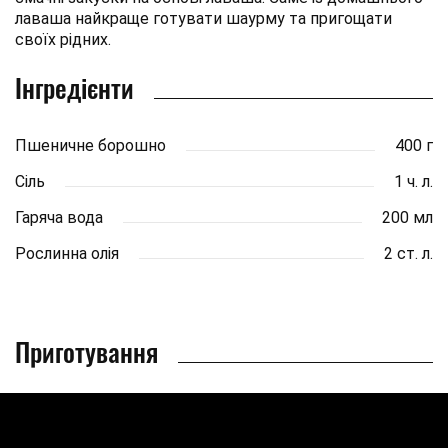
лаваша найкраще готувати шаурму та пригощати
своїх рідних.
Інгредієнти
Пшеничне борошно
400 г
Сіль
1 ч. л.
Гаряча вода
200 мл
Рослинна олія
2 ст. л.
Приготування