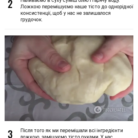
2
Наливаємо в суху суміш олію і гарячу воду.
Ложкою перемішуємо наше тісто до однорідної
консистенції, щоб у нас не залишалося
грудочок.
3
Після того як ми перемішали всі інгредієнти
ложкою, замішуємо тісто руками. У нас