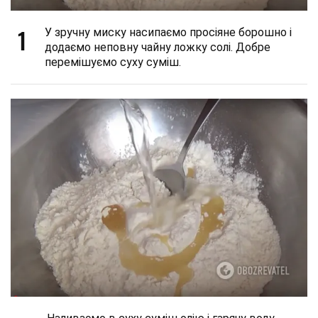
1
У зручну миску насипаємо просіяне борошно і
додаємо неповну чайну ложку солі. Добре
перемішуємо суху суміш.