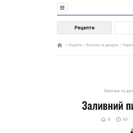
Рецепти
Рецепти
Випічка та десерти
Пирог
Випічка та де
Заливний пи
8
60