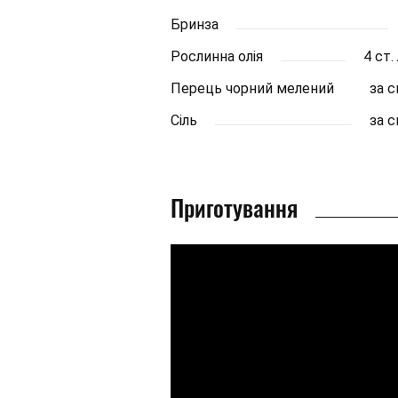
Бринза
Рослинна олія
4 ст
Перець чорний мелений
за 
Сіль
за 
Приготування