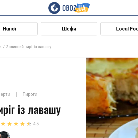
Напої
Шефи
Local Fo
и
Заливний пиріг із лавашу
серти
Пироги
ріг із лавашу
4.5