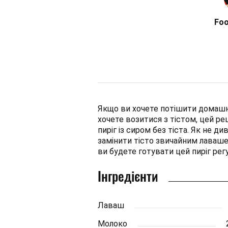
Fo
Якщо ви хочете потішити домашн
хочете возитися з тістом, цей ре
пиріг із сиром без тіста. Як не 
замінити тісто звичайним лавашем
ви будете готувати цей пиріг рег
Інгредієнти
Лаваш
Молоко