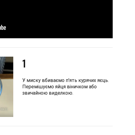
1
У миску вбиваємо п'ять курячих яєць.
Перемішуємо яйця віничком або
звичайною виделкою.