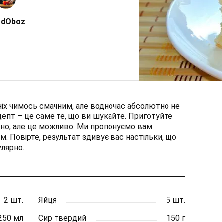
odOboz
іх чимось смачним, але водночас абсолютно не
цепт – це саме те, що ви шукайте. Приготуйте
дивно, але це можливо. Ми пропонуємо вам
. Повірте, результат здивує вас настільки, що
улярно.
2 шт.
Яйця
5 шт.
250 мл
Сир твердий
150 г