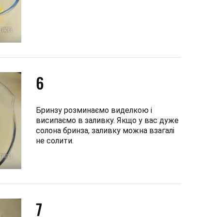
6
Бринзу розминаємо виделкою і
висипаємо в заливку. Якщо у вас дуже
солона бринза, заливку можна взагалі
не солити.
7