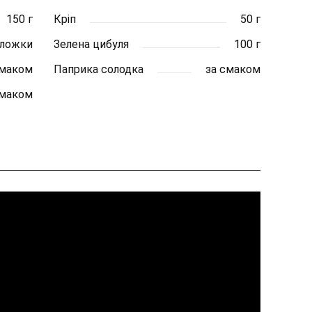
150 г
Кріп
50 г
. ложки
Зелена цибуля
100 г
смаком
Паприка солодка
за смаком
смаком